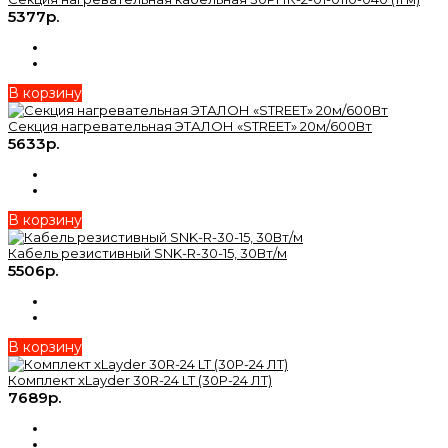
5377р.
В корзину
Секция нагревательная ЭТАЛОН «STREET» 20м/600Вт
5633р.
В корзину
Кабель резистивный SNK-R-30-15, 30Вт/м
5506р.
В корзину
Комплект xLayder 30R-24 LT (30Р-24 ЛТ)
7689р.