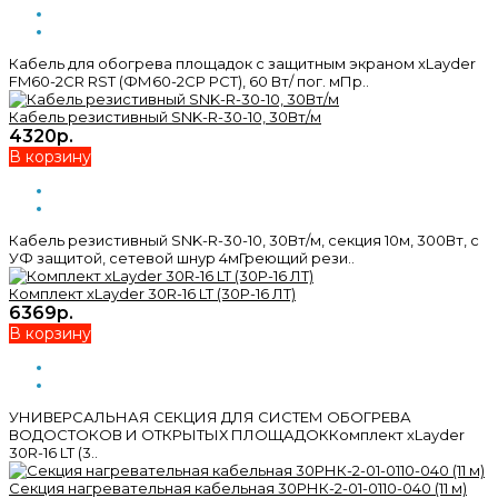
Кабель для обогрева площадок с защитным экраном xLayder
FM60-2CR RST (ФМ60-2CР РСТ), 60 Вт/ пог. мПр..
Кабель резистивный SNK-R-30-10, 30Вт/м
4320р.
В корзину
Кабель резистивный SNK-R-30-10, 30Вт/м, секция 10м, 300Вт, с
УФ защитой, сетевой шнур 4мГреющий рези..
Комплект xLayder 30R-16 LT (30Р-16 ЛТ)
6369р.
В корзину
УНИВЕРСАЛЬНАЯ СЕКЦИЯ ДЛЯ СИСТЕМ ОБОГРЕВА
ВОДОСТОКОВ И ОТКРЫТЫХ ПЛОЩАДОККомплект xLayder
30R-16 LT (3..
Секция нагревательная кабельная 30РНК-2-01-0110-040 (11 м)