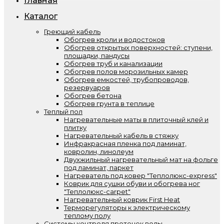
Главная
Каталог
Греющий кабель
Обогрев кроли и водостоков
Обогрев открытых поверхностей: ступени,
площадки, пандусы
Обогрев труб и канализации
Обогрев полов морозильных камер
Обогрев емкостей, трубопроводов,
резервуаров
Обогрев бетона
Обогрев грунта в теплице
Теплый пол
Нагревательные маты в плиточный клей и
плитку
Нагревательный кабель в стяжку
Инфракрасная пленка под ламинат,
ковролин, линолеум
Двухжильный нагревательный мат на фольге
под ламинат, паркет
Нагреватель под ковер "Теплолюкс-express"
Коврик для сушки обуви и обогрева ног
"Теплолюкс-carpet"
Нагревательный коврик First Heat
Терморегуляторы к электрическому
теплому полу
Системы контроля протечек воды