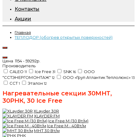
Контакты
Акции
Главная
ТЕПЛОДОР (обогрев открытых поверхностей)
Цена
1154
-
59292
р.
Производитель
CALEO
Ice Free
SNK
ООО
11
31
16
"ССТЭНЕРГОМОНТАЖ"
ООО «Груп Атлантик Теплолюкс»
12
13
ССТ
Эталон
1
12
Нагревательные секции 30МНТ,
30РНК, 30 Ice Free
XLayder 30R
XLAYDER FM
Ice Free М (30 Вт/м)
Ice Free M - 40Вт/м
МНТ 30 Вт/м
РНК