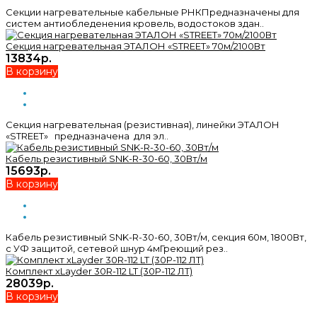
Секции нагревательные кабельные РНКПредназначены для
систем антиобледенения кровель, водостоков здан..
Секция нагревательная ЭТАЛОН «STREET» 70м/2100Вт
13834р.
В корзину
Секция нагревательная (резистивная), линейки ЭТАЛОН
«STREET» предназначена для эл..
Кабель резистивный SNK-R-30-60, 30Вт/м
15693р.
В корзину
Кабель резистивный SNK-R-30-60, 30Вт/м, секция 60м, 1800Вт,
с УФ защитой, сетевой шнур 4мГреющий рез..
Комплект xLayder 30R-112 LT (30Р-112 ЛТ)
28039р.
В корзину