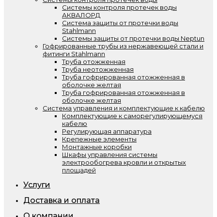
Системы контроля протечек воды
АКВАЛОРД
Система защиты от протечки воды
Stahlmann
Системы защиты от протечки воды Neptun
Гофрированные трубы из нержавеющей стали и
фитинги Stahlmann
Труба отожженная
Труба неотожженная
Труба гофрированная отожженная в
оболочке желтая
Труба гофрированная отожженная в
оболочке желтая
Система управления и комплектующие к кабелю
Комплектующие к саморегулирующемуся
кабелю
Регулирующая аппаратура
Крепежные элементы
Монтажные коробки
Шкафы управления системы
электрообогрева кровли и открытых
площадей
Услуги
Доставка и оплата
О компании