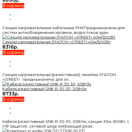
8896р.
В корзину
Секции нагревательные кабельные РНКПредназначены для
систем антиобледенения кровель, водостоков здан..
Секция нагревательная ЭТАЛОН «STREET» 40м/1200Вт
8316р.
В корзину
Секция нагревательная (резистивная), линейки ЭТАЛОН
«STREET» предназначена для эл..
Кабель резистивный SNK-R-30-30, 30Вт/м
8733р.
В корзину
Кабель резистивный SNK-R-30-30, 30Вт/м, секция 30м, 600Вт, с
УФ защитой, сетевой шнур 4мГреющий рези..