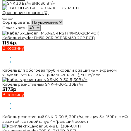
SNK 30 Вт/м
ЭТАЛОН «STREET»
Сравнение товаров (0)
Сортировать:
Показывать:
Кабель xLayder FM50-2CR RST (ФМ50-2CР РСТ)
1154р.
В корзину
Кабель для обогрева труб и кровли с защитным экраном
xLayder FM50-2CR RST (ФМ50-2CР РСТ), 50 Вт/ пог..
Кабель резистивный SNK-R-30-5, 30Вт/м
3173р.
В корзину
Кабель резистивный SNK-R-30-5, 30Вт/м, секция 5м, 150Вт, с УФ
защитой, сетевой шнур 4мГреющий резист..
Комплект xLayder 30R-8 LT (30Р-8 ЛТ)