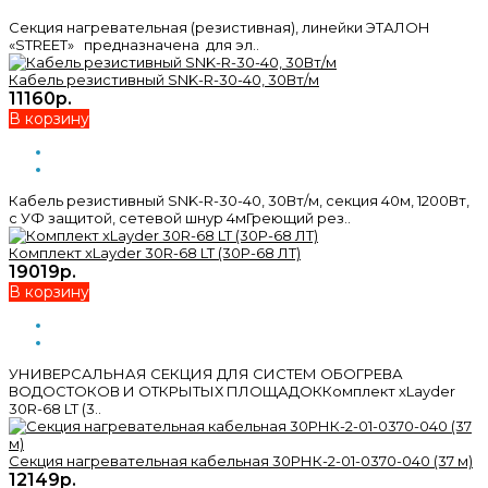
Секция нагревательная (резистивная), линейки ЭТАЛОН
«STREET» предназначена для эл..
Кабель резистивный SNK-R-30-40, 30Вт/м
11160р.
В корзину
Кабель резистивный SNK-R-30-40, 30Вт/м, секция 40м, 1200Вт,
с УФ защитой, сетевой шнур 4мГреющий рез..
Комплект xLayder 30R-68 LT (30Р-68 ЛТ)
19019р.
В корзину
УНИВЕРСАЛЬНАЯ СЕКЦИЯ ДЛЯ СИСТЕМ ОБОГРЕВА
ВОДОСТОКОВ И ОТКРЫТЫХ ПЛОЩАДОККомплект xLayder
30R-68 LT (3..
Секция нагревательная кабельная 30РНК-2-01-0370-040 (37 м)
12149р.