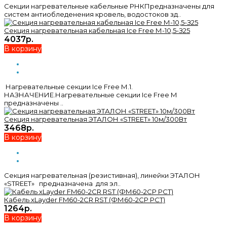
Секции нагревательные кабельные РНКПредназначены для
систем антиобледенения кровель, водостоков зд..
Секция нагревательная кабельная Ice Free М-10,5-З25
4037р.
В корзину
Нагревательные секции Ice Free М.1.
НАЗНАЧЕНИЕ.Нагревательные секции Ice Free М
предназначены ..
Секция нагревательная ЭТАЛОН «STREET» 10м/300Вт
3468р.
В корзину
Секция нагревательная (резистивная), линейки ЭТАЛОН
«STREET» предназначена для эл..
Кабель xLayder FM60-2CR RST (ФМ60-2CР РСТ)
1264р.
В корзину