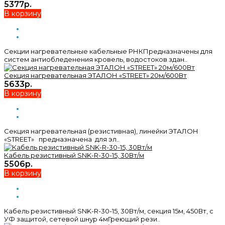
5377р.
В корзину
Секции нагревательные кабельные РНКПредназначены для
систем антиобледенения кровель, водостоков здан..
Секция нагревательная ЭТАЛОН «STREET» 20м/600Вт
5633р.
В корзину
Секция нагревательная (резистивная), линейки ЭТАЛОН
«STREET» предназначена для эл..
Кабель резистивный SNK-R-30-15, 30Вт/м
5506р.
В корзину
Кабель резистивный SNK-R-30-15, 30Вт/м, секция 15м, 450Вт, с
УФ защитой, сетевой шнур 4мГреющий рези..