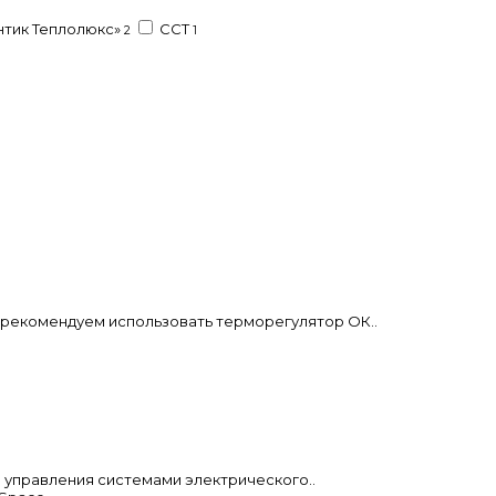
нтик Теплолюкс»
ССТ
2
1
 рекомендуем использовать терморегулятор ОК..
я управления системами электрического..