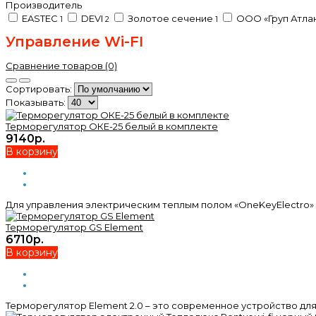
Производитель
EASTEC
DEVI
Золотое сечение
ООО «Груп Атла
1
2
1
Управление Wi-FI
Сравнение товаров (0)
Сортировать:
Показывать:
Терморегулятор ОКЕ-25 белый в комплекте
9140р.
В корзину
Для управления электрическим теплым полом «OneKeyElectro»
Терморегулятор GS Element
6710р.
В корзину
Терморегулятор Element 2.0 – это современное устройство дл