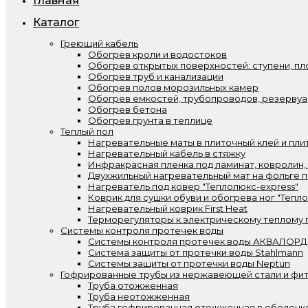
Главная
Каталог
Греющий кабель
Обогрев кроли и водостоков
Обогрев открытых поверхностей: ступени, пл
Обогрев труб и канализации
Обогрев полов морозильных камер
Обогрев емкостей, трубопроводов, резерву
Обогрев бетона
Обогрев грунта в теплице
Теплый пол
Нагревательные маты в плиточный клей и пли
Нагревательный кабель в стяжку
Инфракрасная пленка под ламинат, ковролин,
Двухжильный нагревательный мат на фольге п
Нагреватель под ковер "Теплолюкс-express"
Коврик для сушки обуви и обогрева ног "Тепл
Нагревательный коврик First Heat
Терморегуляторы к электрическому теплому 
Системы контроля протечек воды
Системы контроля протечек воды АКВАЛОРД
Система защиты от протечки воды Stahlmann
Системы защиты от протечки воды Neptun
Гофрированные трубы из нержавеющей стали и фит
Труба отожженная
Труба неотожженная
Труба гофрированная отожженная в оболочк