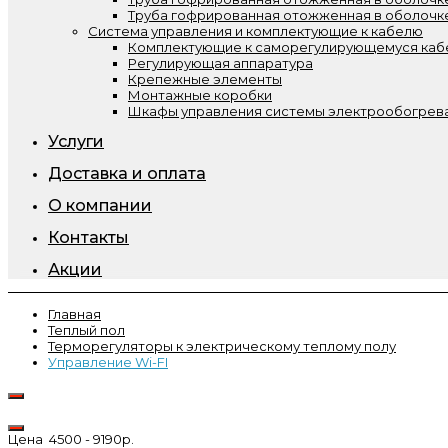
Труба гофрированная отожженная в оболочк
Система управления и комплектующие к кабелю
Комплектующие к саморегулирующемуся ка
Регулирующая аппаратура
Крепежные элементы
Монтажные коробки
Шкафы управления системы электрообогрева
Услуги
Доставка и оплата
О компании
Контакты
Акции
Главная
Теплый пол
Терморегуляторы к электрическому теплому полу
Управление Wi-FI
Цена
4500
-
9190
р.