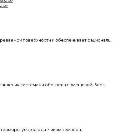
pace
еваемой поверхности и обеспечивает рациональ..
равления системами обогрева помещений:•&nbs..
терморегулятор с датчиком темпера..