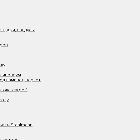
ощадки, пандусы
аров
тку
 линолеум
од ламинат, паркет
олюкс-carpet"
полу
инги Stahlmann
е желтая