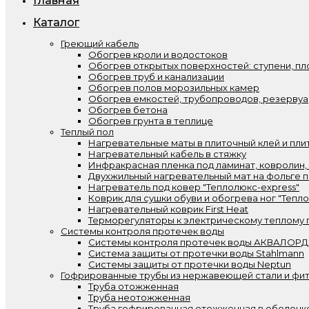
Главная
Каталог
Греющий кабель
Обогрев кроли и водостоков
Обогрев открытых поверхностей: ступени, пл
Обогрев труб и канализации
Обогрев полов морозильных камер
Обогрев емкостей, трубопроводов, резерву
Обогрев бетона
Обогрев грунта в теплице
Теплый пол
Нагревательные маты в плиточный клей и пли
Нагревательный кабель в стяжку
Инфракрасная пленка под ламинат, ковролин,
Двухжильный нагревательный мат на фольге п
Нагреватель под ковер "Теплолюкс-express"
Коврик для сушки обуви и обогрева ног "Тепл
Нагревательный коврик First Heat
Терморегуляторы к электрическому теплому 
Системы контроля протечек воды
Системы контроля протечек воды АКВАЛОРД
Система защиты от протечки воды Stahlmann
Системы защиты от протечки воды Neptun
Гофрированные трубы из нержавеющей стали и фит
Труба отожженная
Труба неотожженная
Труба гофрированная отожженная в оболочк