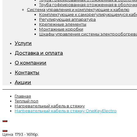
Труба гофрированная отожженная в оболочк
Система управления и комплектующие к кабелю
Комплектующие к саморегулирующемуся ка
Регулирующая аппаратура
Крепежные элементы
Монтажные коробки
Шкафы управления системы электрообогрева
Услуги
Доставка и оплата
О компании
Контакты
Акции
Главная
Теплый пол
Нагревательный кабель в стяжку
Нагревательный кабель в стяжку OneKeyElectro
Цена
1793
-
16116
р.