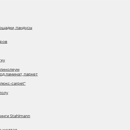
ощадки, пандусы
аров
тку
 линолеум
од ламинат, паркет
олюкс-carpet"
полу
инги Stahlmann
е желтая