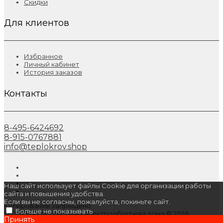
Скидки
Для клиентов
Избранное
Личный кабинет
История заказов
Контакты
8-495-6424692
8-915-0767881
info@teplokrov.shop
Наш сайт использует файлы Cookie для организации работы
сайта и повышения удобства.
Если вы не согласны, пожалуйста, покиньте сайт.
Копирование запрещено
Больше не показывать
ТЕПЛОКРОВ - системы электрообогрева дома © 2026
Принять