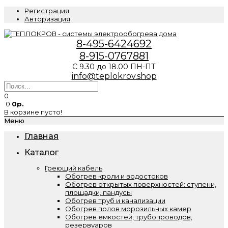
Регистрация
Авторизация
8-495-6424692
8-915-0767881
С 9.30 до 18.00 ПН-ПТ
info@teplokrov.shop
0
0
0р.
В корзине пусто!
Меню
Главная
Каталог
Греющий кабель
Обогрев кроли и водостоков
Обогрев открытых поверхностей: ступени,
площадки, пандусы
Обогрев труб и канализации
Обогрев полов морозильных камер
Обогрев емкостей, трубопроводов,
резервуаров