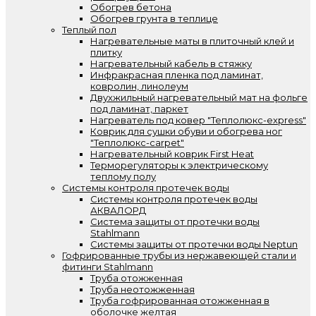
Обогрев бетона
Обогрев грунта в теплице
Теплый пол
Нагревательные маты в плиточный клей и
плитку
Нагревательный кабель в стяжку
Инфракрасная пленка под ламинат,
ковролин, линолеум
Двухжильный нагревательный мат на фольге
под ламинат, паркет
Нагреватель под ковер "Теплолюкс-express"
Коврик для сушки обуви и обогрева ног
"Теплолюкс-carpet"
Нагревательный коврик First Heat
Терморегуляторы к электрическому
теплому полу
Системы контроля протечек воды
Системы контроля протечек воды
АКВАЛОРД
Система защиты от протечки воды
Stahlmann
Системы защиты от протечки воды Neptun
Гофрированные трубы из нержавеющей стали и
фитинги Stahlmann
Труба отожженная
Труба неотожженная
Труба гофрированная отожженная в
оболочке желтая