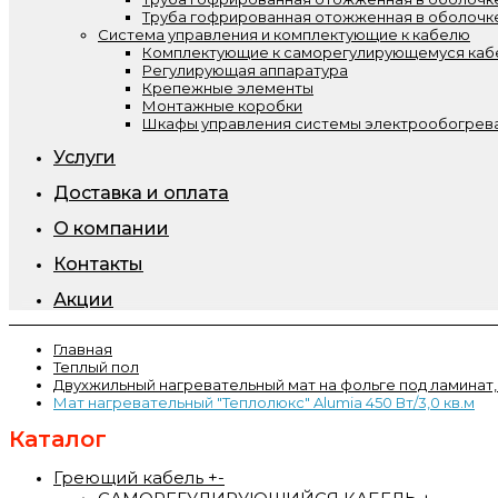
Труба гофрированная отожженная в оболочк
Система управления и комплектующие к кабелю
Комплектующие к саморегулирующемуся ка
Регулирующая аппаратура
Крепежные элементы
Монтажные коробки
Шкафы управления системы электрообогрева
Услуги
Доставка и оплата
О компании
Контакты
Акции
Главная
Теплый пол
Двухжильный нагревательный мат на фольге под ламинат,
Мат нагревательный "Теплолюкс" Alumia 450 Вт/3,0 кв.м
Каталог
Греющий кабель
+
-