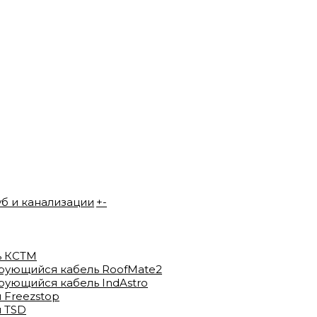
уб и канализации
+
-
ь КСТМ
рующийся кабель RoofMate2
ующийся кабель IndAstro
 Freezstop
 TSD