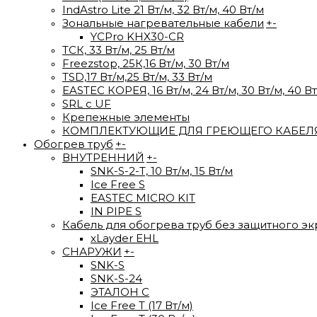
IndAstro Lite 21 Вт/м, 32 Вт/м, 40 Вт/м
Зональные нагревательные кабели
+
-
YCPro KHX30-CR
ТСК, 33 Вт/м, 25 Вт/м
Freezstop, 25К,16 Вт/м, 30 Вт/м
TSD,17 Вт/м,25 Вт/м, 33 Вт/м
EASTEC КОРЕЯ, 16 Вт/м, 24 Вт/м, 30 Вт/м, 40 В
SRL с UF
Крепежные элементы
КОМПЛЕКТУЮЩИЕ ДЛЯ ГРЕЮЩЕГО КАБЕЛ
Обогрев труб
+
-
ВНУТРЕННИЙ
+
-
SNK-S-2-T, 10 Вт/м, 15 Вт/м
Ice Free S
EASTEC MICRO KIT
IN PIPE S
Кабель для обогрева труб без защитного эк
xLayder EHL
СНАРУЖИ
+
-
SNK-S
SNK-S-24
ЭТАЛОН С
Ice Free T (17 Вт/м)