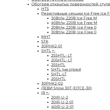
Обогрев открытых поверхностей: ступ
HTS
Резистивные секции Ice Free Ice F
30Вт/м, 220В Ice Free М
40Вт/м, 220В Ice Free M
20Вт/м, 220В, Ice Free 0
30Вт/м, 220В, Ice Free 0
МНТ
STK
30РНК2-01
SHTL
+
-
25SHTL- LT
20SHTL- LT
25SHTL
SHTL (на отрез)
SHTL-LT
20SHTL
30РНК2-02
ДЕВИ Snow 30T (DTCE-30)
IR
+
-
20IR-U-2
30IR-U-2-01
40IR-U-2-01