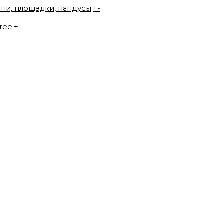
ени, площадки, пандусы
+
-
ree
+
-