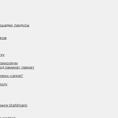
ощадки, пандусы
аров
тку
 линолеум
од ламинат, паркет
олюкс-carpet"
полу
инги Stahlmann
е желтая