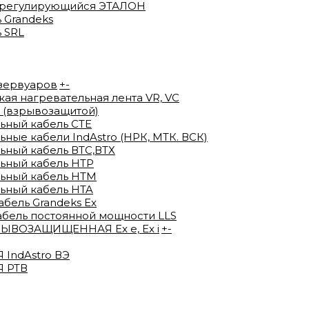
орегулирующийся ЭТАЛОН
 Grandeks
 SRL
езервуаров
+
-
я нагревательная лента VR, VC
 (взрывозащитой)
ьный кабель СТЕ
ые кабели IndAstro (НРК, МТК. ВСК)
ный кабель ВTС,ВТХ
ьный кабель HTP
ьный кабель HTM
ьный кабель HTA
ель Grandeks Ex
абель постоянной мощности LLS
ВОЗАЩИЩЕННАЯ Ex e, Ex i
+
-
IndAstro ВЭ
 РТВ