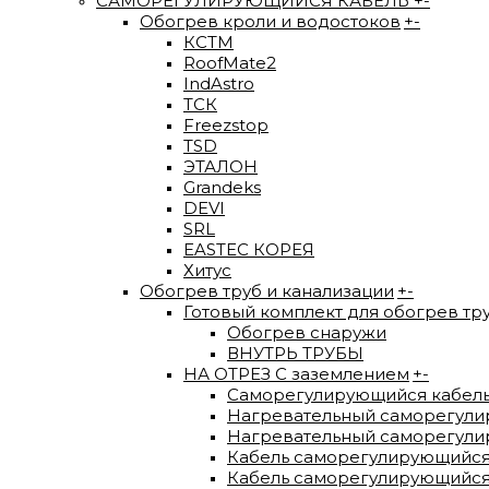
САМОРЕГУЛИРУЮЩИЙСЯ КАБЕЛЬ
+
-
Обогрев кроли и водостоков
+
-
КСТМ
RoofMate2
IndAstro
ТСК
Freezstop
TSD
ЭТАЛОН
Grandeks
DEVI
SRL
EASTEC КОРЕЯ
Хитус
Обогрев труб и канализации
+
-
Готовый комплект для обогрев тр
Обогрев снаружи
ВНУТРЬ ТРУБЫ
НА ОТРЕЗ С заземлением
+
-
Саморегулирующийся кабел
Нагревательный саморегули
Нагревательный саморегулир
Кабель саморегулирующийся
Кабель саморегулирующийся