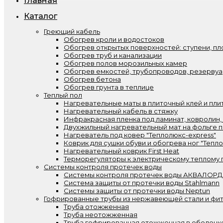
Главная
Каталог
Греющий кабель
Обогрев кроли и водостоков
Обогрев открытых поверхностей: ступени, пл
Обогрев труб и канализации
Обогрев полов морозильных камер
Обогрев емкостей, трубопроводов, резерву
Обогрев бетона
Обогрев грунта в теплице
Теплый пол
Нагревательные маты в плиточный клей и пли
Нагревательный кабель в стяжку
Инфракрасная пленка под ламинат, ковролин,
Двухжильный нагревательный мат на фольге п
Нагреватель под ковер "Теплолюкс-express"
Коврик для сушки обуви и обогрева ног "Тепл
Нагревательный коврик First Heat
Терморегуляторы к электрическому теплому 
Системы контроля протечек воды
Системы контроля протечек воды АКВАЛОРД
Система защиты от протечки воды Stahlmann
Системы защиты от протечки воды Neptun
Гофрированные трубы из нержавеющей стали и фит
Труба отожженная
Труба неотожженная
Труба гофрированная отожженная в оболочк