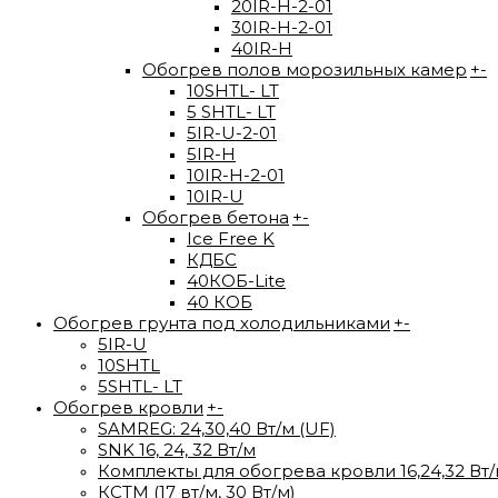
20IR-H-2-01
30IR-H-2-01
40IR-H
Обогрев полов морозильных камер
+
-
10SHTL- LT
5 SHTL- LT
5IR-U-2-01
5IR-H
10IR-H-2-01
10IR-U
Обогрев бетона
+
-
Ice Free K
КДБС
40КОБ-Lite
40 КОБ
Обогрев грунта под холодильниками
+
-
5IR-U
10SHTL
5SHTL- LT
Обогрев кровли
+
-
SAMREG: 24,30,40 Вт/м (UF)
SNK 16, 24, 32 Вт/м
Комплекты для обогрева кровли 16,24,32 Вт
КСТМ (17 вт/м, 30 Вт/м)