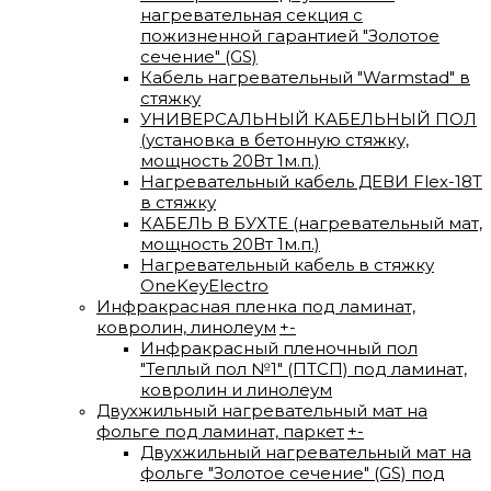
нагревательная секция с
пожизненной гарантией "Золотое
сечение" (GS)
Кабель нагревательный "Warmstad" в
стяжку
УНИВЕРСАЛЬНЫЙ КАБЕЛЬНЫЙ ПОЛ
(установка в бетонную стяжку,
мощность 20Вт 1м.п.)
Нагревательный кабель ДЕВИ Flex-18T
в стяжку
КАБЕЛЬ В БУХТЕ (нагревательный мат,
мощность 20Вт 1м.п.)
Нагревательный кабель в стяжку
OneKeyElectro
Инфракрасная пленка под ламинат,
ковролин, линолеум
+
-
Инфракрасный пленочный пол
"Теплый пол №1" (ПТСП) под ламинат,
ковролин и линолеум
Двухжильный нагревательный мат на
фольге под ламинат, паркет
+
-
Двухжильный нагревательный мат на
фольге "Золотое сечение" (GS) под