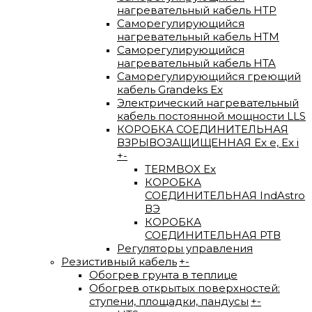
нагревательный кабель HTP
Саморегулирующийся
нагревательный кабель HTM
Саморегулирующийся
нагревательный кабель HTA
Саморегулирующийся греющий
кабель Grandeks Ex
Электрический нагревательный
кабель постоянной мощности LLS
КОРОБКА СОЕДИНИТЕЛЬНАЯ
ВЗРЫВОЗАЩИЩЕННАЯ Ex e, Ex i
+
-
TERMBOX Еx
КОРОБКА
СОЕДИНИТЕЛЬНАЯ IndAstro
ВЭ
КОРОБКА
СОЕДИНИТЕЛЬНАЯ РТВ
Регуляторы управления
Резистивный кабель
+
-
Обогрев грунта в теплице
Обогрев открытых поверхностей:
ступени, площадки, пандусы
+
-