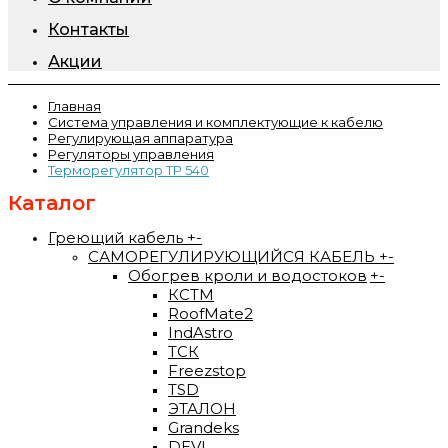
Контакты
Акции
Главная
Система управления и комплектующие к кабелю
Регулирующая аппаратура
Регуляторы управления
Терморегулятор ТР 540
Каталог
Греющий кабель
+
-
САМОРЕГУЛИРУЮЩИЙСЯ КАБЕЛЬ
+
-
Обогрев кроли и водостоков
+
-
КСТМ
RoofMate2
IndAstro
ТСК
Freezstop
TSD
ЭТАЛОН
Grandeks
DEVI