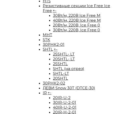
HTS
Резистивные секции Ice Free Ice
Free
+
-
30Вт/м, 220В Ice Free М
40Вт/м, 220В Ice Free M
20Вт/м, 220В, Ice Free 0
30Вт/м, 220В, Ice Free 0
МНТ
STK
30РНК2-01
SHTL
+
-
25SHTL- LT
20SHTL- LT
25SHTL
SHTL (на отрез)
SHTL-LT
20SHTL
30РНК2-02
ДЕВИ Snow 30T (DTCE-30)
IR
+
-
20IR-U-2
30IR-U-2-01
40IR-U-2-01
20IR-H-2-01