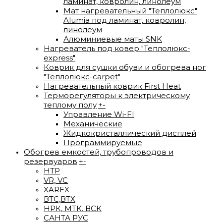
ламинат, ковролин, линолеум
Мат нагревательный "Теплолюкс"
Alumia под ламинат, ковролин,
линолеум
Алюминиевые маты SNK
Нагреватель под ковер "Теплолюкс-
express"
Коврик для сушки обуви и обогрева ног
"Теплолюкс-carpet"
Нагревательный коврик First Heat
Терморегуляторы к электрическому
теплому полу
+
-
Управление Wi-FI
Механические
Жидкокристаллический дисплей
Программируемые
Обогрев емкостей, трубопроводов и
резервуаров
+
-
HTP
VR, VC
XAREX
ВTС,ВТХ
НРК, МТК. ВСК
САНТА РУС