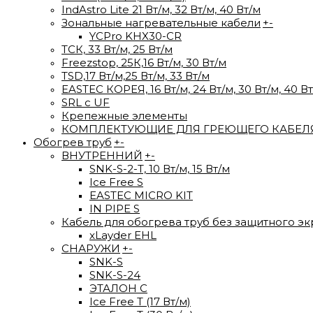
IndAstro Lite 21 Вт/м, 32 Вт/м, 40 Вт/м
Зональные нагревательные кабели
+
-
YCPro KHX30-CR
ТСК, 33 Вт/м, 25 Вт/м
Freezstop, 25К,16 Вт/м, 30 Вт/м
TSD,17 Вт/м,25 Вт/м, 33 Вт/м
EASTEC КОРЕЯ, 16 Вт/м, 24 Вт/м, 30 Вт/м, 40 В
SRL с UF
Крепежные элементы
КОМПЛЕКТУЮЩИЕ ДЛЯ ГРЕЮЩЕГО КАБЕЛ
Обогрев труб
+
-
ВНУТРЕННИЙ
+
-
SNK-S-2-T, 10 Вт/м, 15 Вт/м
Ice Free S
EASTEC MICRO KIT
IN PIPE S
Кабель для обогрева труб без защитного эк
xLayder EHL
СНАРУЖИ
+
-
SNK-S
SNK-S-24
ЭТАЛОН С
Ice Free T (17 Вт/м)