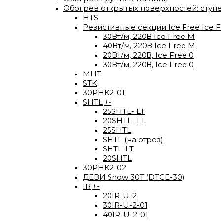
Обогрев открытых поверхностей: ступ
HTS
Резистивные секции Ice Free Ice F
30Вт/м, 220В Ice Free М
40Вт/м, 220В Ice Free M
20Вт/м, 220В, Ice Free 0
30Вт/м, 220В, Ice Free 0
МНТ
STK
30РНК2-01
SHTL
+
-
25SHTL- LT
20SHTL- LT
25SHTL
SHTL (на отрез)
SHTL-LT
20SHTL
30РНК2-02
ДЕВИ Snow 30T (DTCE-30)
IR
+
-
20IR-U-2
30IR-U-2-01
40IR-U-2-01