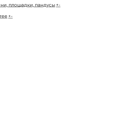
ени, площадки, пандусы
+
-
ree
+
-