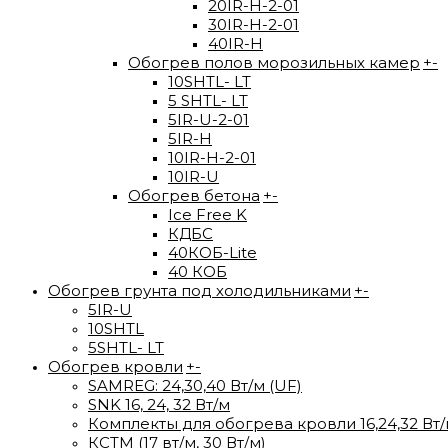
20IR-H-2-01
30IR-H-2-01
40IR-H
Обогрев полов морозильных камер
+
-
10SHTL- LT
5 SHTL- LT
5IR-U-2-01
5IR-H
10IR-H-2-01
10IR-U
Обогрев бетона
+
-
Ice Free K
КДБС
40КОБ-Lite
40 КОБ
Обогрев грунта под холодильниками
+
-
5IR-U
10SHTL
5SHTL- LT
Обогрев кровли
+
-
SAMREG: 24,30,40 Вт/м (UF)
SNK 16, 24, 32 Вт/м
Комплекты для обогрева кровли 16,24,32 Вт
КСТМ (17 вт/м, 30 Вт/м)