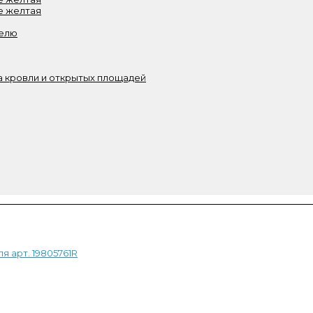
е желтая
белю
 кровли и открытых площадей
 арт. 19805761R