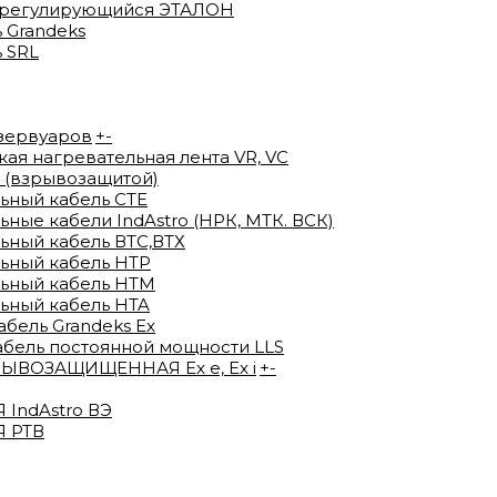
орегулирующийся ЭТАЛОН
 Grandeks
 SRL
езервуаров
+
-
я нагревательная лента VR, VC
 (взрывозащитой)
ьный кабель СТЕ
ые кабели IndAstro (НРК, МТК. ВСК)
ный кабель ВTС,ВТХ
ьный кабель HTP
ьный кабель HTM
ьный кабель HTA
ель Grandeks Ex
абель постоянной мощности LLS
ВОЗАЩИЩЕННАЯ Ex e, Ex i
+
-
IndAstro ВЭ
 РТВ