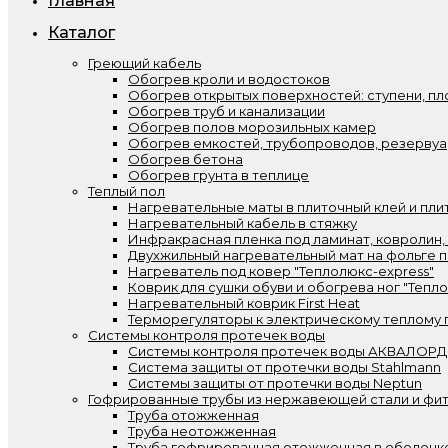
Главная
Каталог
Греющий кабель
Обогрев кроли и водостоков
Обогрев открытых поверхностей: ступени, пл
Обогрев труб и канализации
Обогрев полов морозильных камер
Обогрев емкостей, трубопроводов, резерву
Обогрев бетона
Обогрев грунта в теплице
Теплый пол
Нагревательные маты в плиточный клей и пли
Нагревательный кабель в стяжку
Инфракрасная пленка под ламинат, ковролин,
Двухжильный нагревательный мат на фольге п
Нагреватель под ковер "Теплолюкс-express"
Коврик для сушки обуви и обогрева ног "Тепл
Нагревательный коврик First Heat
Терморегуляторы к электрическому теплому 
Системы контроля протечек воды
Системы контроля протечек воды АКВАЛОРД
Система защиты от протечки воды Stahlmann
Системы защиты от протечки воды Neptun
Гофрированные трубы из нержавеющей стали и фит
Труба отожженная
Труба неотожженная
Труба гофрированная отожженная в оболочк