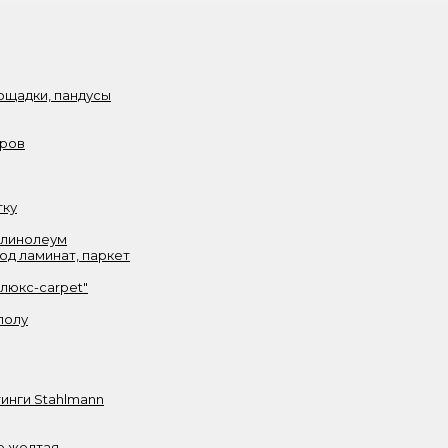
ощадки, пандусы
аров
тку
 линолеум
од ламинат, паркет
олюкс-carpet"
полу
инги Stahlmann
е желтая