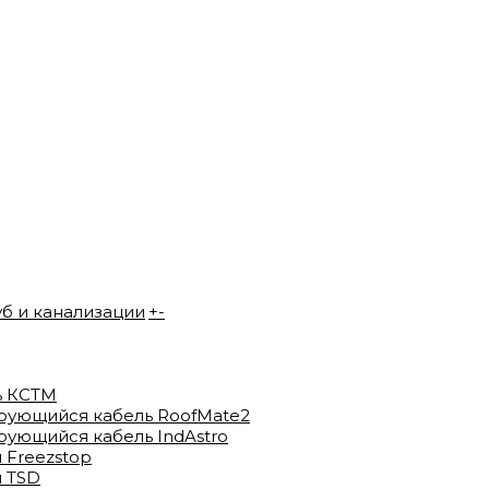
уб и канализации
+
-
ь КСТМ
рующийся кабель RoofMate2
ующийся кабель IndAstro
 Freezstop
 TSD