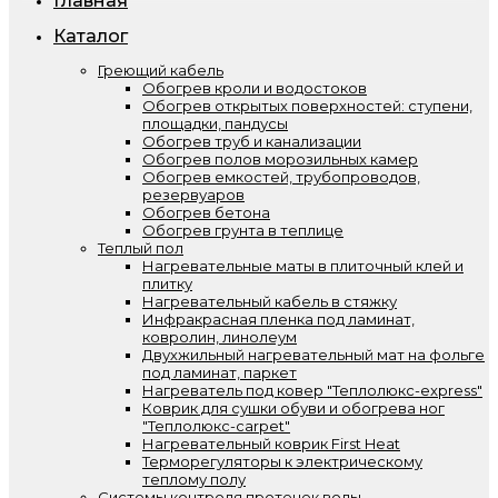
Главная
Каталог
Греющий кабель
Обогрев кроли и водостоков
Обогрев открытых поверхностей: ступени,
площадки, пандусы
Обогрев труб и канализации
Обогрев полов морозильных камер
Обогрев емкостей, трубопроводов,
резервуаров
Обогрев бетона
Обогрев грунта в теплице
Теплый пол
Нагревательные маты в плиточный клей и
плитку
Нагревательный кабель в стяжку
Инфракрасная пленка под ламинат,
ковролин, линолеум
Двухжильный нагревательный мат на фольге
под ламинат, паркет
Нагреватель под ковер "Теплолюкс-express"
Коврик для сушки обуви и обогрева ног
"Теплолюкс-carpet"
Нагревательный коврик First Heat
Терморегуляторы к электрическому
теплому полу
Системы контроля протечек воды