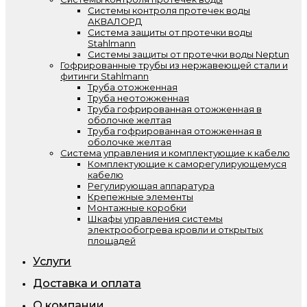
Системы контроля протечек воды
АКВАЛОРД
Система защиты от протечки воды
Stahlmann
Системы защиты от протечки воды Neptun
Гофрированные трубы из нержавеющей стали и
фитинги Stahlmann
Труба отожженная
Труба неотожженная
Труба гофрированная отожженная в
оболочке желтая
Труба гофрированная отожженная в
оболочке желтая
Система управления и комплектующие к кабелю
Комплектующие к саморегулирующемуся
кабелю
Регулирующая аппаратура
Крепежные элементы
Монтажные коробки
Шкафы управления системы
электрообогрева кровли и открытых
площадей
Услуги
Доставка и оплата
О компании