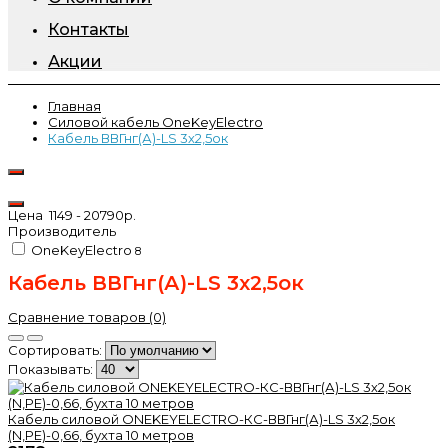
Контакты
Акции
Главная
Силовой кабель OneKeyElectro
Кабель ВВГнг(А)-LS 3х2,5ок
Цена
1149
-
20790
р.
Производитель
OneKeyElectro
8
Кабель ВВГнг(А)-LS 3х2,5ок
Сравнение товаров (0)
Сортировать:
Показывать:
Кабель силовой ONEKEYELECTRO-КС-ВВГнг(А)-LS 3х2,5ок
(N,PE)-0,66, бухта 10 метров