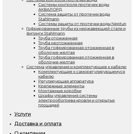
Системы контроля протечек воды
АКВАЛОРД
Система защиты от протечки воды
Stahlmann
Системы защиты от протечки воды Neptun
Гофрированные трубы из нержавеющей стали и
фитинги Stahlmann
Труба отожженная
Труба неотожженная
Труба гофрированная отожженная в
оболочке желтая
Труба гофрированная отожженная в
оболочке желтая
Система управления и комплектующие к кабелю
Комплектующие к саморегулирующемуся
кабелю
Регулирующая аппаратура
Крепежные элементы
Монтажные коробки
Шкафы управления системы
электрообогрева кровли и открытых
площадей
Услуги
Доставка и оплата
О компании