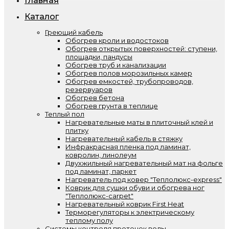
Главная
Каталог
Греющий кабель
Обогрев кроли и водостоков
Обогрев открытых поверхностей: ступени,
площадки, пандусы
Обогрев труб и канализации
Обогрев полов морозильных камер
Обогрев емкостей, трубопроводов,
резервуаров
Обогрев бетона
Обогрев грунта в теплице
Теплый пол
Нагревательные маты в плиточный клей и
плитку
Нагревательный кабель в стяжку
Инфракрасная пленка под ламинат,
ковролин, линолеум
Двухжильный нагревательный мат на фольге
под ламинат, паркет
Нагреватель под ковер "Теплолюкс-express"
Коврик для сушки обуви и обогрева ног
"Теплолюкс-carpet"
Нагревательный коврик First Heat
Терморегуляторы к электрическому
теплому полу
Системы контроля протечек воды