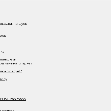
ощадки, пандусы
аров
тку
 линолеум
од ламинат, паркет
олюкс-carpet"
полу
инги Stahlmann
е желтая