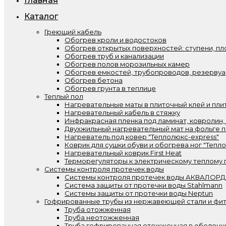
Главная
Каталог
Греющий кабель
Обогрев кроли и водостоков
Обогрев открытых поверхностей: ступени, пл
Обогрев труб и канализации
Обогрев полов морозильных камер
Обогрев емкостей, трубопроводов, резерву
Обогрев бетона
Обогрев грунта в теплице
Теплый пол
Нагревательные маты в плиточный клей и пли
Нагревательный кабель в стяжку
Инфракрасная пленка под ламинат, ковролин,
Двухжильный нагревательный мат на фольге п
Нагреватель под ковер "Теплолюкс-express"
Коврик для сушки обуви и обогрева ног "Тепл
Нагревательный коврик First Heat
Терморегуляторы к электрическому теплому 
Системы контроля протечек воды
Системы контроля протечек воды АКВАЛОРД
Система защиты от протечки воды Stahlmann
Системы защиты от протечки воды Neptun
Гофрированные трубы из нержавеющей стали и фит
Труба отожженная
Труба неотожженная
Труба гофрированная отожженная в оболочк