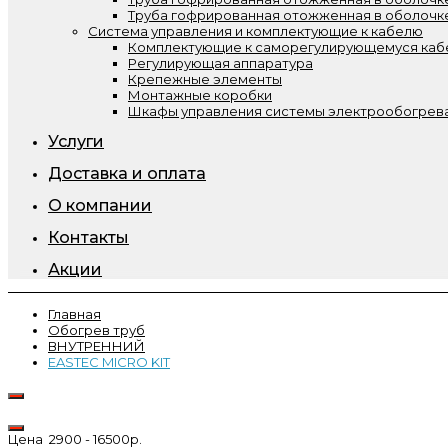
Труба гофрированная отожженная в оболочк
Система управления и комплектующие к кабелю
Комплектующие к саморегулирующемуся ка
Регулирующая аппаратура
Крепежные элементы
Монтажные коробки
Шкафы управления системы электрообогрева
Услуги
Доставка и оплата
О компании
Контакты
Акции
Главная
Обогрев труб
ВНУТРЕННИЙ
EASTEC MICRO KIT
Цена
2900
-
16500
р.