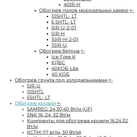
40IR-H
Обогрев полов морозильных камер
+
-
10SHTL- LT
5 SHTL- LT
5IR-U-2-01
5IR-H
10IR-H-2-01
10IR-U
Обогрев бетона
+
-
Ice Free K
КДБС
40КОБ-Lite
40 КОБ
Обогрев грунта под холодильниками
+
-
5IR-U
10SHTL
5SHTL- LT
Обогрев кровли
+
-
SAMREG: 24,30,40 Вт/м (UF)
SNK 16, 24, 32 Вт/м
Комплекты для обогрева кровли 16,24,32
Вт/м
КСТМ (17 вт/м, 30 Вт/м)