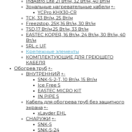
IndAstro Lite 21 Вт/м, 32 Вт/м, 40 Вт/м
Зональные нагревательные кабели
+
-
YCPro KHX30-CR
ТСК, 33 Вт/м, 25 Вт/м
Freezstop, 25К,16 Вт/м, 30 Вт/м
TSD,17 Вт/м,25 Вт/м, 33 Вт/м
EASTEC КОРЕЯ, 16 Вт/м, 24 Вт/м, 30 Вт/м, 40
Вт/м
SRL с UF
Крепежные элементы
КОМПЛЕКТУЮЩИЕ ДЛЯ ГРЕЮЩЕГО
КАБЕЛЯ
Обогрев труб
+
-
ВНУТРЕННИЙ
+
-
SNK-S-2-T, 10 Вт/м, 15 Вт/м
Ice Free S
EASTEC MICRO KIT
IN PIPE S
Кабель для обогрева труб без защитного
экрана
+
-
xLayder EHL
СНАРУЖИ
+
-
SNK-S
SNK-S-24