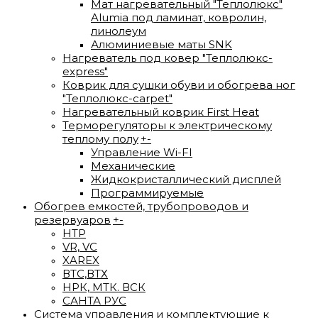
Мат нагревательный "Теплолюкс"
Alumia под ламинат, ковролин,
линолеум
Алюминиевые маты SNK
Нагреватель под ковер "Теплолюкс-
express"
Коврик для сушки обуви и обогрева ног
"Теплолюкс-carpet"
Нагревательный коврик First Heat
Терморегуляторы к электрическому
теплому полу
+
-
Управление Wi-FI
Механические
Жидкокристаллический дисплей
Программируемые
Обогрев емкостей, трубопроводов и
резервуаров
+
-
HTP
VR, VC
XAREX
ВTС,ВТХ
НРК, МТК. ВСК
САНТА РУС
Система управления и комплектующие к