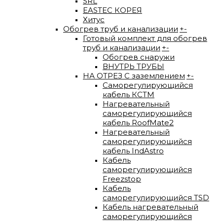
SRL
EASTEC КОРЕЯ
Хитус
Обогрев труб и канализации
+
-
Готовый комплект для обогрев
труб и канализации
+
-
Обогрев снаружи
ВНУТРЬ ТРУБЫ
НА ОТРЕЗ С заземлением
+
-
Саморегулирующийся
кабель КСТМ
Нагревательный
саморегулирующийся
кабель RoofMate2
Нагревательный
саморегулирующийся
кабель IndAstro
Кабель
саморегулирующийся
Freezstop
Кабель
саморегулирующийся TSD
Кабель нагревательный
саморегулирующийся