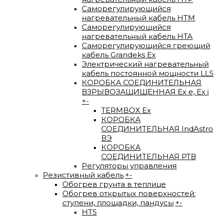
Саморегулирующийся
нагревательный кабель HTM
Саморегулирующийся
нагревательный кабель HTA
Саморегулирующийся греющий
кабель Grandeks Ex
Электрический нагревательный
кабель постоянной мощности LLS
КОРОБКА СОЕДИНИТЕЛЬНАЯ
ВЗРЫВОЗАЩИЩЕННАЯ Ex e, Ex i
+
-
TERMBOX Еx
КОРОБКА
СОЕДИНИТЕЛЬНАЯ IndAstro
ВЭ
КОРОБКА
СОЕДИНИТЕЛЬНАЯ РТВ
Регуляторы управления
Резистивный кабель
+
-
Обогрев грунта в теплице
Обогрев открытых поверхностей:
ступени, площадки, пандусы
+
-
HTS