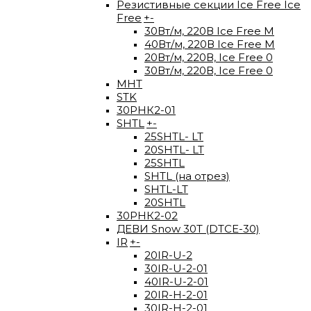
Резистивные секции Ice Free Ice
Free
+
-
30Вт/м, 220В Ice Free М
40Вт/м, 220В Ice Free M
20Вт/м, 220В, Ice Free 0
30Вт/м, 220В, Ice Free 0
МНТ
STK
30РНК2-01
SHTL
+
-
25SHTL- LT
20SHTL- LT
25SHTL
SHTL (на отрез)
SHTL-LT
20SHTL
30РНК2-02
ДЕВИ Snow 30T (DTCE-30)
IR
+
-
20IR-U-2
30IR-U-2-01
40IR-U-2-01
20IR-H-2-01
30IR-H-2-01