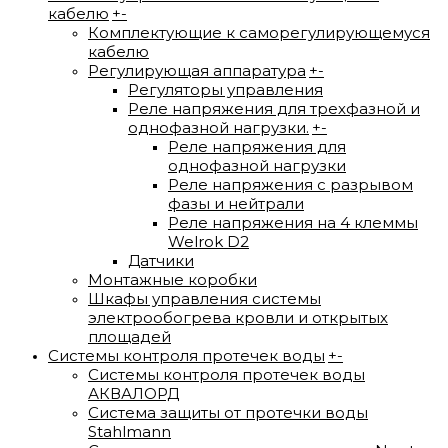
кабелю
+
-
Комплектующие к саморегулирующемуся
кабелю
Регулирующая аппаратура
+
-
Регуляторы управления
Реле напряжения для трехфазной и
однофазной нагрузки.
+
-
Реле напряжения для
однофазной нагрузки
Реле напряжения с разрывом
фазы и нейтрали
Реле напряжения на 4 клеммы
Welrok D2
Датчики
Монтажные коробки
Шкафы управления системы
электрообогрева кровли и открытых
площадей
Системы контроля протечек воды
+
-
Системы контроля протечек воды
АКВАЛОРД
Система защиты от протечки воды
Stahlmann