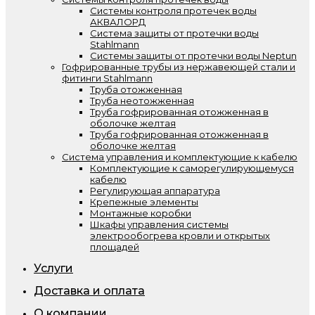
Системы контроля протечек воды
АКВАЛОРД
Система защиты от протечки воды
Stahlmann
Системы защиты от протечки воды Neptun
Гофрированные трубы из нержавеющей стали и
фитинги Stahlmann
Труба отожженная
Труба неотожженная
Труба гофрированная отожженная в
оболочке желтая
Труба гофрированная отожженная в
оболочке желтая
Система управления и комплектующие к кабелю
Комплектующие к саморегулирующемуся
кабелю
Регулирующая аппаратура
Крепежные элементы
Монтажные коробки
Шкафы управления системы
электрообогрева кровли и открытых
площадей
Услуги
Доставка и оплата
О компании