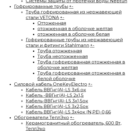
Системы защиты от протечки воды Neptun
Гофрированные трубы
+
-
Труба гофрированная из нержавеющей
стали VETONA
+
-
Оттоженная
отожженная в оболочке желтая
отожженная в оболочке белая
Гофрированные трубы из нержавеющей
стали и фитинги Stahlmann
+
-
Труба отожженная
Труба неотожженная
Труба гофрированная отожженная в
оболочке желтая
Труба гофрированная отожженная в
белой оболочке
Силовой кабель OneKeyElectro
+
-
Кабель ВВГнг(А)-LS 3х6 ок
Кабель -ВВГнг(А)-LS 2х1,5
Кабель-ВВГнг(А)-LS 3х1,5ок
Кабель ВВГнг(А)-LS 3х2,5ок
Кабель ВВГнг(А)-LS 3х4ок (N,PE)-0,66
Обогреватели ТеплЭко
+
-
Керамогранитный обогреватель, 600 Вт,
ТеплЭко