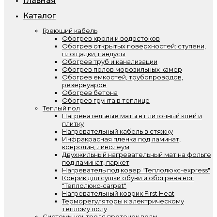
Главная
Каталог
Греющий кабель
Обогрев кроли и водостоков
Обогрев открытых поверхностей: ступени,
площадки, пандусы
Обогрев труб и канализации
Обогрев полов морозильных камер
Обогрев емкостей, трубопроводов,
резервуаров
Обогрев бетона
Обогрев грунта в теплице
Теплый пол
Нагревательные маты в плиточный клей и
плитку
Нагревательный кабель в стяжку
Инфракрасная пленка под ламинат,
ковролин, линолеум
Двухжильный нагревательный мат на фольге
под ламинат, паркет
Нагреватель под ковер "Теплолюкс-express"
Коврик для сушки обуви и обогрева ног
"Теплолюкс-carpet"
Нагревательный коврик First Heat
Терморегуляторы к электрическому
теплому полу
Системы контроля протечек воды