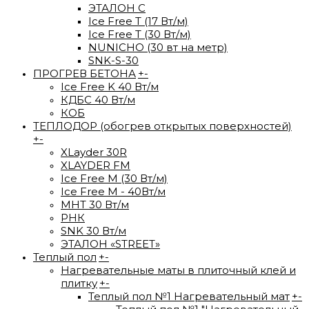
ЭТАЛОН С
Ice Free T (17 Вт/м)
Ice Free T (30 Вт/м)
NUNICHO (30 вт на метр)
SNK-S-30
ПРОГРЕВ БЕТОНА
+
-
Ice Free K 40 Вт/м
КДБС 40 Вт/м
КОБ
ТЕПЛОДОР (обогрев открытых поверхностей)
+
-
XLayder 30R
XLAYDER FM
Ice Free М (30 Вт/м)
Ice Free M - 40Вт/м
МНТ 30 Вт/м
РНК
SNK 30 Вт/м
ЭТАЛОН «STREET»
Теплый пол
+
-
Нагревательные маты в плиточный клей и
плитку
+
-
Теплый пол №1 Нагревательный мат
+
-