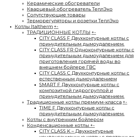
Керамические обогреватели
Кварцевый обогреватель ТеплЭко
Сопутствующие товары
Терморегуляторы и розетки ТеплЭко
Котлы Italtherm
+
-
ТРАДИЦИОННЫЕ КОТЛЫ
+
-
CITY CLASS F Двухконтурные котлы с
принудительным дымоудалением.
CITY CLASS FR Одноконтурные котлы с
принудительным дымоудалением для
приготовления горячей воды во
внешнем бойлере ГВС
CITY CLASS C Двухконтурные котлы с
естественным дымоудалением
SMART F Двухконтурные котлы с
композитной гидрогруппой и
принудительным дымоудалением.
Традиционные котлы премиум-класса
+
-
TIME F Двухконтурные котлы с
принудительным дымоудалением.
Котлы с внутренним бойлером
Конденсационные котлы
+
-
CITY CLASS K – Двухконтурные
конденсационные котлы с проточным