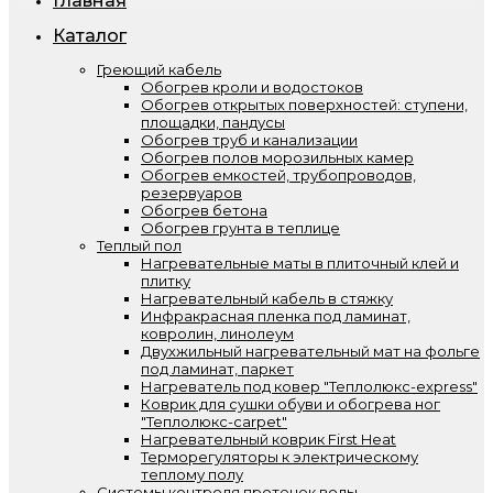
Главная
Каталог
Греющий кабель
Обогрев кроли и водостоков
Обогрев открытых поверхностей: ступени,
площадки, пандусы
Обогрев труб и канализации
Обогрев полов морозильных камер
Обогрев емкостей, трубопроводов,
резервуаров
Обогрев бетона
Обогрев грунта в теплице
Теплый пол
Нагревательные маты в плиточный клей и
плитку
Нагревательный кабель в стяжку
Инфракрасная пленка под ламинат,
ковролин, линолеум
Двухжильный нагревательный мат на фольге
под ламинат, паркет
Нагреватель под ковер "Теплолюкс-express"
Коврик для сушки обуви и обогрева ног
"Теплолюкс-carpet"
Нагревательный коврик First Heat
Терморегуляторы к электрическому
теплому полу
Системы контроля протечек воды