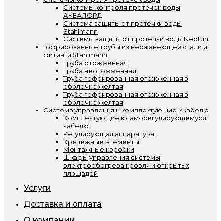
Системы контроля протечек воды
АКВАЛОРД
Система защиты от протечки воды
Stahlmann
Системы защиты от протечки воды Neptun
Гофрированные трубы из нержавеющей стали и
фитинги Stahlmann
Труба отожженная
Труба неотожженная
Труба гофрированная отожженная в
оболочке желтая
Труба гофрированная отожженная в
оболочке желтая
Система управления и комплектующие к кабелю
Комплектующие к саморегулирующемуся
кабелю
Регулирующая аппаратура
Крепежные элементы
Монтажные коробки
Шкафы управления системы
электрообогрева кровли и открытых
площадей
Услуги
Доставка и оплата
О компании