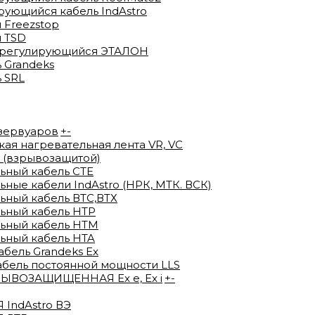
ующийся кабель IndAstro
 Freezstop
 TSD
орегулирующийся ЭТАЛОН
 Grandeks
 SRL
езервуаров
+
-
я нагревательная лента VR, VC
 (взрывозащитой)
ьный кабель СТЕ
ые кабели IndAstro (НРК, МТК. ВСК)
ный кабель ВTС,ВТХ
ьный кабель HTP
ьный кабель HTM
ьный кабель HTA
ель Grandeks Ex
абель постоянной мощности LLS
ВОЗАЩИЩЕННАЯ Ex e, Ex i
+
-
IndAstro ВЭ