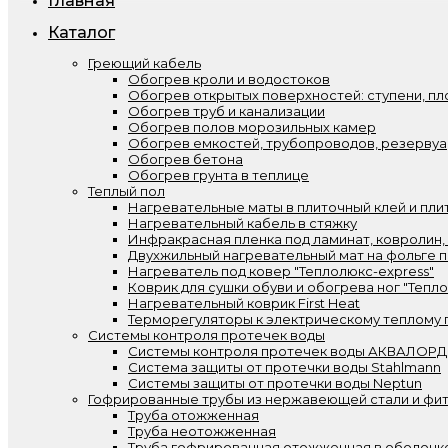
Главная
Каталог
Греющий кабель
Обогрев кроли и водостоков
Обогрев открытых поверхностей: ступени, пл
Обогрев труб и канализации
Обогрев полов морозильных камер
Обогрев емкостей, трубопроводов, резерву
Обогрев бетона
Обогрев грунта в теплице
Теплый пол
Нагревательные маты в плиточный клей и пли
Нагревательный кабель в стяжку
Инфракрасная пленка под ламинат, ковролин,
Двухжильный нагревательный мат на фольге п
Нагреватель под ковер "Теплолюкс-express"
Коврик для сушки обуви и обогрева ног "Тепл
Нагревательный коврик First Heat
Терморегуляторы к электрическому теплому 
Системы контроля протечек воды
Системы контроля протечек воды АКВАЛОРД
Система защиты от протечки воды Stahlmann
Системы защиты от протечки воды Neptun
Гофрированные трубы из нержавеющей стали и фит
Труба отожженная
Труба неотожженная
Труба гофрированная отожженная в оболочк