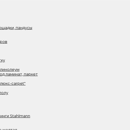
ощадки, пандусы
аров
тку
 линолеум
од ламинат, паркет
олюкс-carpet"
полу
инги Stahlmann
е желтая