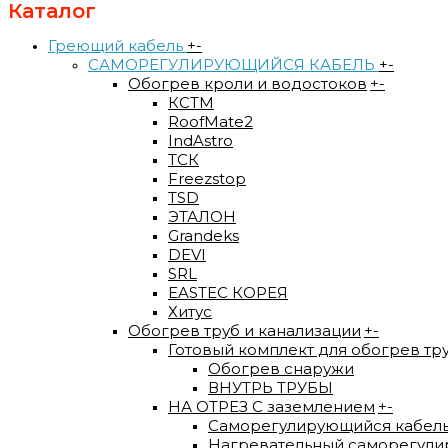
Каталог
Греющий кабель
+
-
САМОРЕГУЛИРУЮЩИЙСЯ КАБЕЛЬ
+
-
Обогрев кроли и водостоков
+
-
КСТМ
RoofMate2
IndAstro
ТСК
Freezstop
TSD
ЭТАЛОН
Grandeks
DEVI
SRL
EASTEC КОРЕЯ
Хитус
Обогрев труб и канализации
+
-
Готовый комплект для обогрев тр
Обогрев снаружи
ВНУТРЬ ТРУБЫ
НА ОТРЕЗ С заземлением
+
-
Саморегулирующийся кабел
Нагревательный саморегули