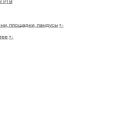
 РТВ
ени, площадки, пандусы
+
-
ree
+
-