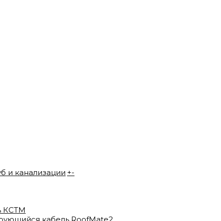
уб и канализации
+
-
ь КСТМ
рующийся кабель RoofMate2