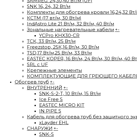
SAMREG: 24,30,40 Вт/м (UF)
SNK 16, 24, 32 Вт/м
Комплекты для обогрева кровли 16,24,32 Вт
КСТМ (17 вт/м, 30 Вт/м)
IndAstro Lite 21 Вт/м, 32 Вт/м, 40 Вт/м
Зональные нагревательные кабели
+
-
YCPro KHX30-CR
ТСК, 33 Вт/м, 25 Вт/м
Freezstop, 25К,16 Вт/м, 30 Вт/м
TSD,17 Вт/м,25 Вт/м, 33 Вт/м
EASTEC КОРЕЯ, 16 Вт/м, 24 Вт/м, 30 Вт/м, 40 В
SRL с UF
Крепежные элементы
КОМПЛЕКТУЮЩИЕ ДЛЯ ГРЕЮЩЕГО КАБЕЛ
Обогрев труб
+
-
ВНУТРЕННИЙ
+
-
SNK-S-2-T, 10 Вт/м, 15 Вт/м
Ice Free S
EASTEC MICRO KIT
IN PIPE S
Кабель для обогрева труб без защитного эк
xLayder EHL
СНАРУЖИ
+
-
SNK-S