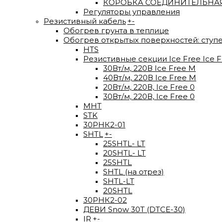
КОРОБКА СОЕДИНИТЕЛЬНАЯ
Регуляторы управления
Резистивный кабель
+
-
Обогрев грунта в теплице
Обогрев открытых поверхностей: ступ
HTS
Резистивные секции Ice Free Ice F
30Вт/м, 220В Ice Free М
40Вт/м, 220В Ice Free M
20Вт/м, 220В, Ice Free 0
30Вт/м, 220В, Ice Free 0
МНТ
STK
30РНК2-01
SHTL
+
-
25SHTL- LT
20SHTL- LT
25SHTL
SHTL (на отрез)
SHTL-LT
20SHTL
30РНК2-02
ДЕВИ Snow 30T (DTCE-30)
IR
+
-