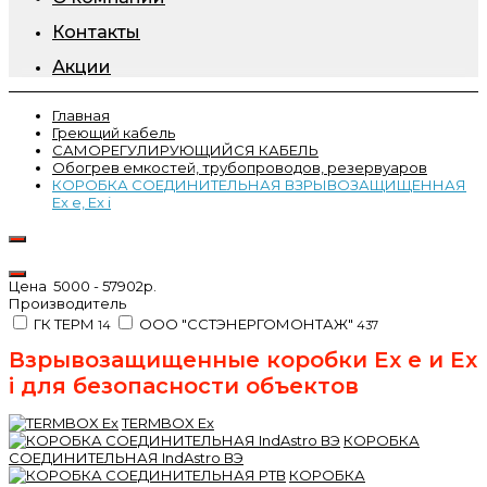
Контакты
Акции
Главная
Греющий кабель
САМОРЕГУЛИРУЮЩИЙСЯ КАБЕЛЬ
Обогрев емкостей, трубопроводов, резервуаров
КОРОБКА СОЕДИНИТЕЛЬНАЯ ВЗРЫВОЗАЩИЩЕННАЯ
Ex e, Ex i
Цена
5000
-
57902
р.
Производитель
ГК ТЕРМ
ООО "ССТЭНЕРГОМОНТАЖ"
14
437
Взрывозащищенные коробки Ex e и Ex
i для безопасности объектов
TERMBOX Еx
КОРОБКА
СОЕДИНИТЕЛЬНАЯ IndAstro ВЭ
КОРОБКА