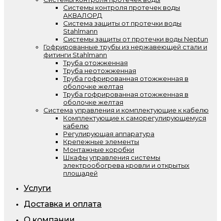
Системы контроля протечек воды
АКВАЛОРД
Система защиты от протечки воды
Stahlmann
Системы защиты от протечки воды Neptun
Гофрированные трубы из нержавеющей стали и
фитинги Stahlmann
Труба отожженная
Труба неотожженная
Труба гофрированная отожженная в
оболочке желтая
Труба гофрированная отожженная в
оболочке желтая
Система управления и комплектующие к кабелю
Комплектующие к саморегулирующемуся
кабелю
Регулирующая аппаратура
Крепежные элементы
Монтажные коробки
Шкафы управления системы
электрообогрева кровли и открытых
площадей
Услуги
Доставка и оплата
О компании