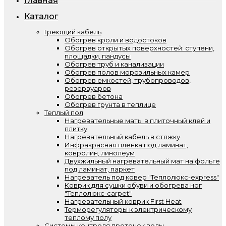
Главная
Каталог
Греющий кабель
Обогрев кроли и водостоков
Обогрев открытых поверхностей: ступени,
площадки, пандусы
Обогрев труб и канализации
Обогрев полов морозильных камер
Обогрев емкостей, трубопроводов,
резервуаров
Обогрев бетона
Обогрев грунта в теплице
Теплый пол
Нагревательные маты в плиточный клей и
плитку
Нагревательный кабель в стяжку
Инфракрасная пленка под ламинат,
ковролин, линолеум
Двухжильный нагревательный мат на фольге
под ламинат, паркет
Нагреватель под ковер "Теплолюкс-express"
Коврик для сушки обуви и обогрева ног
"Теплолюкс-carpet"
Нагревательный коврик First Heat
Терморегуляторы к электрическому
теплому полу
Системы контроля протечек воды