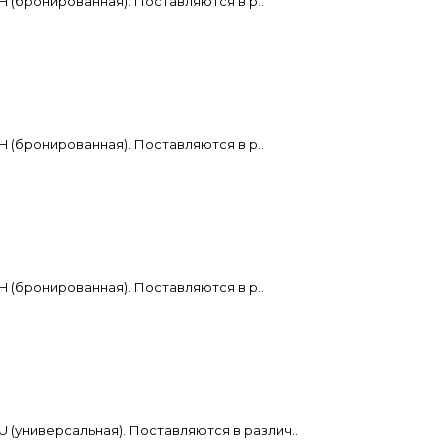
H (бронированная). Поставляются в р..
H (бронированная). Поставляются в р..
H (бронированная). Поставляются в р..
U (универсальная). Поставляются в различ..