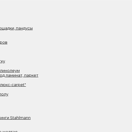
ощадки, пандусы
аров
тку
 линолеум
од ламинат, паркет
олюкс-carpet"
полу
инги Stahlmann
е желтая