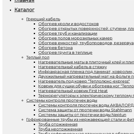
Главная
Каталог
Греющий кабель
Обогрев кроли и водостоков
Обогрев открытых поверхностей: ступени, пл
Обогрев труб и канализации
Обогрев полов морозильных камер
Обогрев емкостей, трубопроводов, резерву
Обогрев бетона
Обогрев грунта в теплице
Теплый пол
Нагревательные маты в плиточный клей и пли
Нагревательный кабель в стяжку
Инфракрасная пленка под ламинат, ковролин,
Двухжильный нагревательный мат на фольге п
Нагреватель под ковер "Теплолюкс-express"
Коврик для сушки обуви и обогрева ног "Тепл
Нагревательный коврик First Heat
Терморегуляторы к электрическому теплому 
Системы контроля протечек воды
Системы контроля протечек воды АКВАЛОРД
Система защиты от протечки воды Stahlmann
Системы защиты от протечки воды Neptun
Гофрированные трубы из нержавеющей стали и фит
Труба отожженная
Труба неотожженная
Труба гофрированная отожженная в оболочк