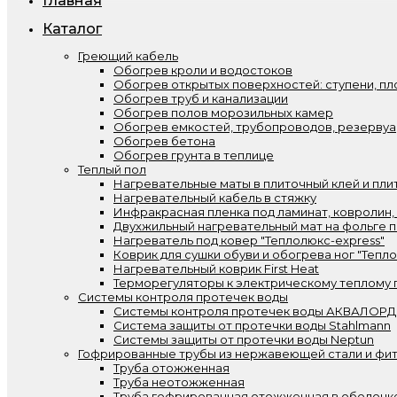
Главная
Каталог
Греющий кабель
Обогрев кроли и водостоков
Обогрев открытых поверхностей: ступени, пл
Обогрев труб и канализации
Обогрев полов морозильных камер
Обогрев емкостей, трубопроводов, резерву
Обогрев бетона
Обогрев грунта в теплице
Теплый пол
Нагревательные маты в плиточный клей и пли
Нагревательный кабель в стяжку
Инфракрасная пленка под ламинат, ковролин,
Двухжильный нагревательный мат на фольге п
Нагреватель под ковер "Теплолюкс-express"
Коврик для сушки обуви и обогрева ног "Тепл
Нагревательный коврик First Heat
Терморегуляторы к электрическому теплому 
Системы контроля протечек воды
Системы контроля протечек воды АКВАЛОРД
Система защиты от протечки воды Stahlmann
Системы защиты от протечки воды Neptun
Гофрированные трубы из нержавеющей стали и фит
Труба отожженная
Труба неотожженная
Труба гофрированная отожженная в оболочк