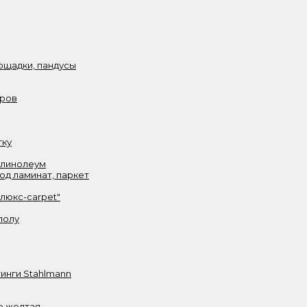
ощадки, пандусы
аров
тку
 линолеум
од ламинат, паркет
олюкс-carpet"
полу
инги Stahlmann
е желтая