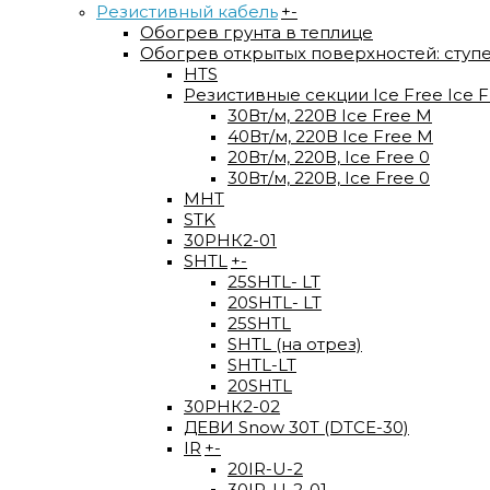
Резистивный кабель
+
-
Обогрев грунта в теплице
Обогрев открытых поверхностей: ступ
HTS
Резистивные секции Ice Free Ice F
30Вт/м, 220В Ice Free М
40Вт/м, 220В Ice Free M
20Вт/м, 220В, Ice Free 0
30Вт/м, 220В, Ice Free 0
МНТ
STK
30РНК2-01
SHTL
+
-
25SHTL- LT
20SHTL- LT
25SHTL
SHTL (на отрез)
SHTL-LT
20SHTL
30РНК2-02
ДЕВИ Snow 30T (DTCE-30)
IR
+
-
20IR-U-2
30IR-U-2-01