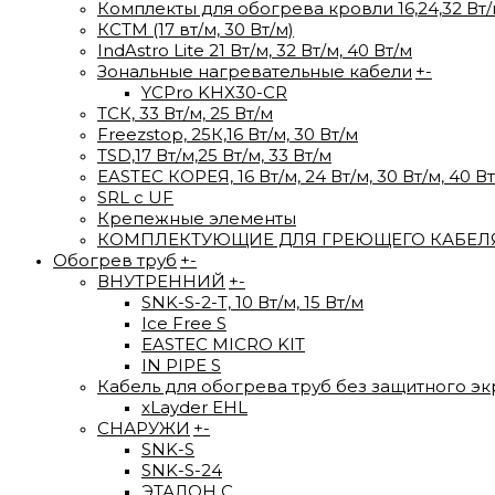
Комплекты для обогрева кровли 16,24,32 Вт
КСТМ (17 вт/м, 30 Вт/м)
IndAstro Lite 21 Вт/м, 32 Вт/м, 40 Вт/м
Зональные нагревательные кабели
+
-
YCPro KHX30-CR
ТСК, 33 Вт/м, 25 Вт/м
Freezstop, 25К,16 Вт/м, 30 Вт/м
TSD,17 Вт/м,25 Вт/м, 33 Вт/м
EASTEC КОРЕЯ, 16 Вт/м, 24 Вт/м, 30 Вт/м, 40 В
SRL с UF
Крепежные элементы
КОМПЛЕКТУЮЩИЕ ДЛЯ ГРЕЮЩЕГО КАБЕЛ
Обогрев труб
+
-
ВНУТРЕННИЙ
+
-
SNK-S-2-T, 10 Вт/м, 15 Вт/м
Ice Free S
EASTEC MICRO KIT
IN PIPE S
Кабель для обогрева труб без защитного эк
xLayder EHL
СНАРУЖИ
+
-
SNK-S
SNK-S-24
ЭТАЛОН С