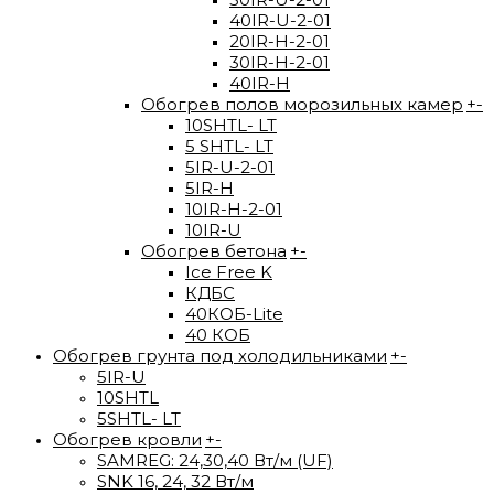
40IR-U-2-01
20IR-H-2-01
30IR-H-2-01
40IR-H
Обогрев полов морозильных камер
+
-
10SHTL- LT
5 SHTL- LT
5IR-U-2-01
5IR-H
10IR-H-2-01
10IR-U
Обогрев бетона
+
-
Ice Free K
КДБС
40КОБ-Lite
40 КОБ
Обогрев грунта под холодильниками
+
-
5IR-U
10SHTL
5SHTL- LT
Обогрев кровли
+
-
SAMREG: 24,30,40 Вт/м (UF)
SNK 16, 24, 32 Вт/м