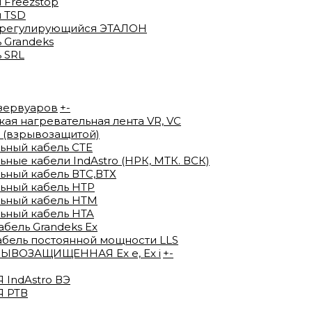
 Freezstop
 TSD
орегулирующийся ЭТАЛОН
 Grandeks
 SRL
езервуаров
+
-
я нагревательная лента VR, VC
 (взрывозащитой)
ьный кабель СТЕ
ые кабели IndAstro (НРК, МТК. ВСК)
ный кабель ВTС,ВТХ
ьный кабель HTP
ьный кабель HTM
ьный кабель HTA
ель Grandeks Ex
абель постоянной мощности LLS
ВОЗАЩИЩЕННАЯ Ex e, Ex i
+
-
IndAstro ВЭ
 РТВ