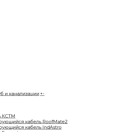
уб и канализации
+
-
ь КСТМ
рующийся кабель RoofMate2
ующийся кабель IndAstro