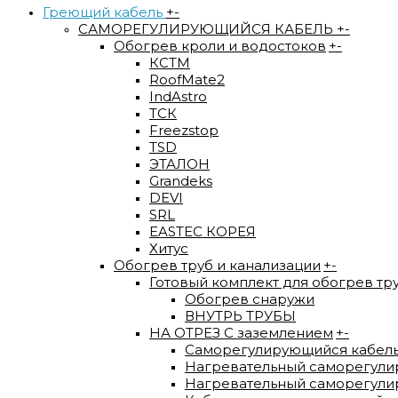
Греющий кабель
+
-
САМОРЕГУЛИРУЮЩИЙСЯ КАБЕЛЬ
+
-
Обогрев кроли и водостоков
+
-
КСТМ
RoofMate2
IndAstro
ТСК
Freezstop
TSD
ЭТАЛОН
Grandeks
DEVI
SRL
EASTEC КОРЕЯ
Хитус
Обогрев труб и канализации
+
-
Готовый комплект для обогрев тр
Обогрев снаружи
ВНУТРЬ ТРУБЫ
НА ОТРЕЗ С заземлением
+
-
Саморегулирующийся кабел
Нагревательный саморегули
Нагревательный саморегулир