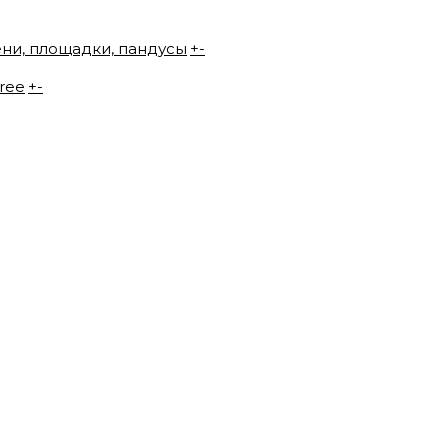
ени, площадки, пандусы
+
-
ree
+
-