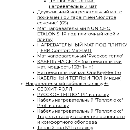
"Теплолюкс" ULTRA-
нагревательный мат
Двухжильный нагревательный мат с
пожизненной гарантией "Золотое
сечение" (GS)
Мат нагревательный NUNICHO
ETALON SHP под плиточный клей и
плитку
НАГРЕВАТЕЛЬНЫЙ МАТ ПОД ПЛИТКУ
ДЕВИ Comfort Mat-150T
Мат нагревательный "Русское тепло"
КАБЕЛЬ НА СЕТКЕ (нагревательный
мат, мощность 16Вт 1м.п.)
Нагревательный мат OneKeyElectro
КАБЕЛЬНЫЙ ТЕПЛЫЙ ПОЛ (Индия)
Нагревательный кабель в стяжку
+
-
СВОХИТ-РОЛЛ
РУССКОЕ ТЕПЛО " РТ" в стяжку
Кабель нагревательный "Теплолюкс"
Profi в стяжку
Кабель нагревательный "Теплолюкс"
Tropix в стяжку в качестве основного
и комфортного обогрева
Теплый пол №1 в стяжку