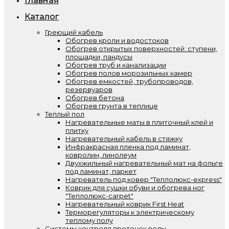
Главная
Каталог
Греющий кабель
Обогрев кроли и водостоков
Обогрев открытых поверхностей: ступени,
площадки, пандусы
Обогрев труб и канализации
Обогрев полов морозильных камер
Обогрев емкостей, трубопроводов,
резервуаров
Обогрев бетона
Обогрев грунта в теплице
Теплый пол
Нагревательные маты в плиточный клей и
плитку
Нагревательный кабель в стяжку
Инфракрасная пленка под ламинат,
ковролин, линолеум
Двухжильный нагревательный мат на фольге
под ламинат, паркет
Нагреватель под ковер "Теплолюкс-express"
Коврик для сушки обуви и обогрева ног
"Теплолюкс-carpet"
Нагревательный коврик First Heat
Терморегуляторы к электрическому
теплому полу
Системы контроля протечек воды