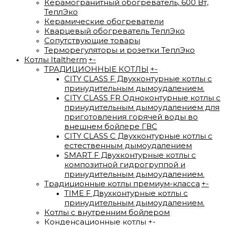
Керамогранитный обогреватель, 600 Вт,
ТеплЭко
Керамические обогреватели
Кварцевый обогреватель ТеплЭко
Сопутствующие товары
Терморегуляторы и розетки ТеплЭко
Котлы Italtherm
+
-
ТРАДИЦИОННЫЕ КОТЛЫ
+
-
CITY CLASS F Двухконтурные котлы с
принудительным дымоудалением.
CITY CLASS FR Одноконтурные котлы с
принудительным дымоудалением для
приготовления горячей воды во
внешнем бойлере ГВС
CITY CLASS C Двухконтурные котлы с
естественным дымоудалением
SMART F Двухконтурные котлы с
композитной гидрогруппой и
принудительным дымоудалением.
Традиционные котлы премиум-класса
+
-
TIME F Двухконтурные котлы с
принудительным дымоудалением.
Котлы с внутренним бойлером
Конденсационные котлы
+
-