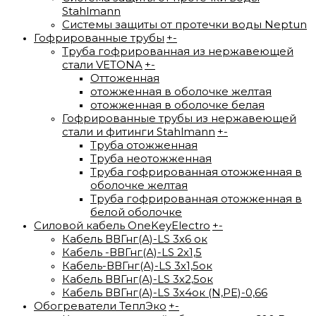
Stahlmann
Системы защиты от протечки воды Neptun
Гофрированные трубы
+
-
Труба гофрированная из нержавеющей
стали VETONA
+
-
Оттоженная
отожженная в оболочке желтая
отожженная в оболочке белая
Гофрированные трубы из нержавеющей
стали и фитинги Stahlmann
+
-
Труба отожженная
Труба неотожженная
Труба гофрированная отожженная в
оболочке желтая
Труба гофрированная отожженная в
белой оболочке
Силовой кабель OneKeyElectro
+
-
Кабель ВВГнг(А)-LS 3х6 ок
Кабель -ВВГнг(А)-LS 2х1,5
Кабель-ВВГнг(А)-LS 3х1,5ок
Кабель ВВГнг(А)-LS 3х2,5ок
Кабель ВВГнг(А)-LS 3х4ок (N,PE)-0,66
Обогреватели ТеплЭко
+
-