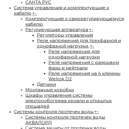
САНТА РУС
Система управления и комплектующие к
кабелю
+
-
Комплектующие к саморегулирующемуся
кабелю
Регулирующая аппаратура
+
-
Регуляторы управления
Реле напряжения для трехфазной и
однофазной нагрузки.
+
-
Реле напряжения для
однофазной нагрузки
Реле напряжения с разрывом
фазы и нейтрали
Реле напряжения на 4 клеммы
Welrok D2
Датчики
Монтажные коробки
Шкафы управления системы
электрообогрева кровли и открытых
площадей
Системы контроля протечек воды
+
-
Системы контроля протечек воды
АКВАЛОРД
Система защиты от протечки воды