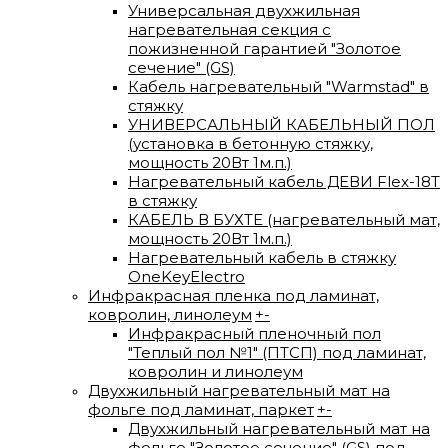
Универсальная двухжильная
нагревательная секция с
пожизненной гарантией "Золотое
сечение" (GS)
Кабель нагревательный "Warmstad" в
стяжку
УНИВЕРСАЛЬНЫЙ КАБЕЛЬНЫЙ ПОЛ
(установка в бетонную стяжку,
мощность 20Вт 1м.п.)
Нагревательный кабель ДЕВИ Flex-18T
в стяжку
КАБЕЛЬ В БУХТЕ (нагревательный мат,
мощность 20Вт 1м.п.)
Нагревательный кабель в стяжку
OneKeyElectro
Инфракрасная пленка под ламинат,
ковролин, линолеум
+
-
Инфракрасный пленочный пол
"Теплый пол №1" (ПТСП) под ламинат,
ковролин и линолеум
Двухжильный нагревательный мат на
фольге под ламинат, паркет
+
-
Двухжильный нагревательный мат на
фольге "Золотое сечение" (GS) под