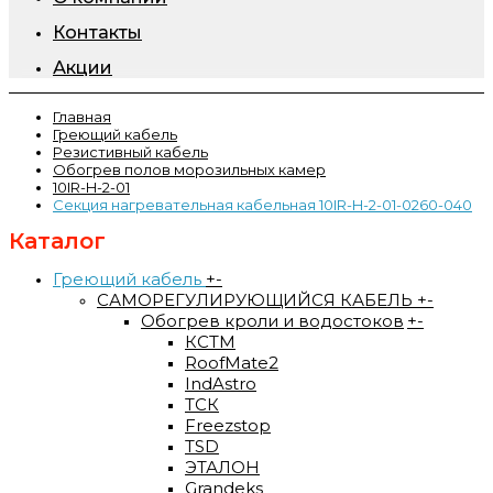
Контакты
Акции
Главная
Греющий кабель
Резистивный кабель
Обогрев полов морозильных камер
10IR-H-2-01
Секция нагревательная кабельная 10IR-H-2-01-0260-040
Каталог
Греющий кабель
+
-
САМОРЕГУЛИРУЮЩИЙСЯ КАБЕЛЬ
+
-
Обогрев кроли и водостоков
+
-
КСТМ
RoofMate2
IndAstro
ТСК
Freezstop
TSD
ЭТАЛОН
Grandeks