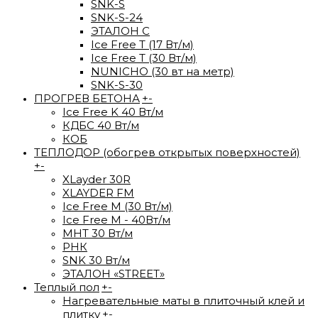
SNK-S
SNK-S-24
ЭТАЛОН С
Ice Free T (17 Вт/м)
Ice Free T (30 Вт/м)
NUNICHO (30 вт на метр)
SNK-S-30
ПРОГРЕВ БЕТОНА
+
-
Ice Free K 40 Вт/м
КДБС 40 Вт/м
КОБ
ТЕПЛОДОР (обогрев открытых поверхностей)
+
-
XLayder 30R
XLAYDER FM
Ice Free М (30 Вт/м)
Ice Free M - 40Вт/м
МНТ 30 Вт/м
РНК
SNK 30 Вт/м
ЭТАЛОН «STREET»
Теплый пол
+
-
Нагревательные маты в плиточный клей и
плитку
+
-