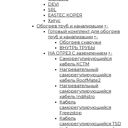
DEVI
SRL
EASTEC КОРЕЯ
Хитус
Обогрев труб и канализации
+
-
Готовый комплект для обогрев
труб и канализации
+
-
Обогрев снаружи
ВНУТРЬ ТРУБЫ
НА ОТРЕЗ С заземлением
+
-
Саморегулирующийся
кабель КСТМ
Нагревательный
саморегулирующийся
кабель RoofMate2
Нагревательный
саморегулирующийся
кабель IndAstro
Кабель
саморегулирующийся
Freezstop
Кабель
саморегулирующийся TSD