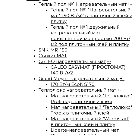
Теплый пол №1 Нагревательный мат
+
-
Теплый пол №1 "Нагревательный
мат" 150 Вт/м2 в плиточный клей и
плитку
Теплый пол № 1 двужильный
нагревательный мат
повышенной мощностью 200 Вт/
м2 под плиточный клей и плитку
SNK-MR-150
Свохит МАТ
CALEO нагревательный мат
+
-
CALEO EASYMAT (ПРОСТОМАТ)
140 Вт/м2
Grand Meyer нагревательный мат
+
-
170 Вт/м EcoNG170
Теплолюкс нагревательный мат
+
-
Мат нагревательный "Теплолюкс"
Profi под плиточный клей
Мат нагревательный "Теплолюкс"
Tropix в плиточный клей
Мат нагревательный "Warmstad"
в плиточный клей и плитку
Liberte-нагревательный мат