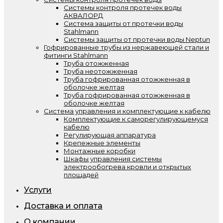
Системы контроля протечек воды
АКВАЛОРД
Система защиты от протечки воды
Stahlmann
Системы защиты от протечки воды Neptun
Гофрированные трубы из нержавеющей стали и
фитинги Stahlmann
Труба отожженная
Труба неотожженная
Труба гофрированная отожженная в
оболочке желтая
Труба гофрированная отожженная в
оболочке желтая
Система управления и комплектующие к кабелю
Комплектующие к саморегулирующемуся
кабелю
Регулирующая аппаратура
Крепежные элементы
Монтажные коробки
Шкафы управления системы
электрообогрева кровли и открытых
площадей
Услуги
Доставка и оплата
О компании