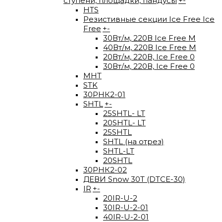
ступени, площадки, пандусы
+
-
HTS
Резистивные секции Ice Free Ice
Free
+
-
30Вт/м, 220В Ice Free М
40Вт/м, 220В Ice Free M
20Вт/м, 220В, Ice Free 0
30Вт/м, 220В, Ice Free 0
МНТ
STK
30РНК2-01
SHTL
+
-
25SHTL- LT
20SHTL- LT
25SHTL
SHTL (на отрез)
SHTL-LT
20SHTL
30РНК2-02
ДЕВИ Snow 30T (DTCE-30)
IR
+
-
20IR-U-2
30IR-U-2-01
40IR-U-2-01