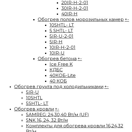
20IR-H-2-01
30IR-H-2-01
40IR-H
Обогрев полов морозильных камер
+
-
10SHTL- LT
5 SHTL- LT
5IR-U-2-01
5IR-H
10IR-H-2-01
10IR-U
Обогрев бетона
+
-
Ice Free K
КДБС
40КОБ-Lite
40 КОБ
Обогрев грунта под холодильниками
+
-
5IR-U
10SHTL
5SHTL- LT
Обогрев кровли
+
-
SAMREG: 24,30,40 Вт/м (UF)
SNK 16, 24, 32 Вт/м
Комплекты для обогрева кровли 16,24,32
Вт/м