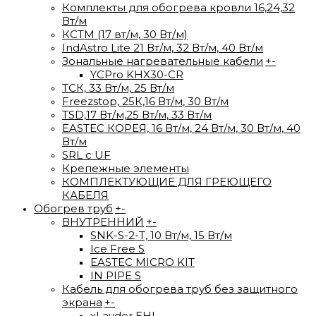
Комплекты для обогрева кровли 16,24,32
Вт/м
КСТМ (17 вт/м, 30 Вт/м)
IndAstro Lite 21 Вт/м, 32 Вт/м, 40 Вт/м
Зональные нагревательные кабели
+
-
YCPro KHX30-CR
ТСК, 33 Вт/м, 25 Вт/м
Freezstop, 25К,16 Вт/м, 30 Вт/м
TSD,17 Вт/м,25 Вт/м, 33 Вт/м
EASTEC КОРЕЯ, 16 Вт/м, 24 Вт/м, 30 Вт/м, 40
Вт/м
SRL с UF
Крепежные элементы
КОМПЛЕКТУЮЩИЕ ДЛЯ ГРЕЮЩЕГО
КАБЕЛЯ
Обогрев труб
+
-
ВНУТРЕННИЙ
+
-
SNK-S-2-T, 10 Вт/м, 15 Вт/м
Ice Free S
EASTEC MICRO KIT
IN PIPE S
Кабель для обогрева труб без защитного
экрана
+
-
xLayder EHL