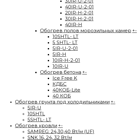
30IR-U-2-01
40IR-U-2-01
20IR-H-2-01
30IR-H-2-01
40IR-H
Обогрев полов морозильных камер
+
-
10SHTL- LT
5 SHTL- LT
5IR-U-2-01
5IR-H
10IR-H-2-01
10IR-U
Обогрев бетона
+
-
Ice Free K
КДБС
40КОБ-Lite
40 КОБ
Обогрев грунта под холодильниками
+
-
5IR-U
10SHTL
5SHTL- LT
Обогрев кровли
+
-
SAMREG: 24,30,40 Вт/м (UF)
SNK 16, 24, 32 Вт/м