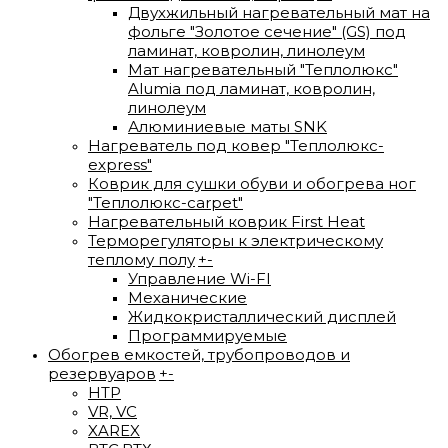
Двухжильный нагревательный мат на
фольге "Золотое сечение" (GS) под
ламинат, ковролин, линолеум
Мат нагревательный "Теплолюкс"
Alumia под ламинат, ковролин,
линолеум
Алюминиевые маты SNK
Нагреватель под ковер "Теплолюкс-
express"
Коврик для сушки обуви и обогрева ног
"Теплолюкс-carpet"
Нагревательный коврик First Heat
Терморегуляторы к электрическому
теплому полу
+
-
Управление Wi-FI
Механические
Жидкокристаллический дисплей
Программируемые
Обогрев емкостей, трубопроводов и
резервуаров
+
-
HTP
VR, VC
XAREX