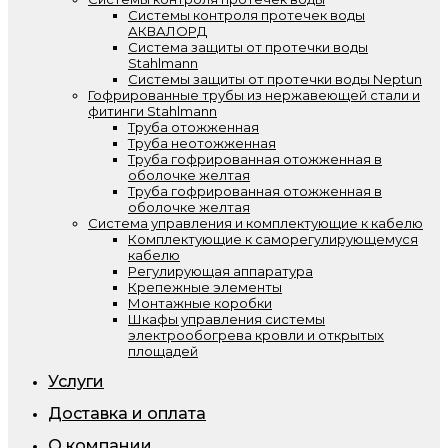
Системы контроля протечек воды
АКВАЛОРД
Система защиты от протечки воды
Stahlmann
Системы защиты от протечки воды Neptun
Гофрированные трубы из нержавеющей стали и
фитинги Stahlmann
Труба отожженная
Труба неотожженная
Труба гофрированная отожженная в
оболочке желтая
Труба гофрированная отожженная в
оболочке желтая
Система управления и комплектующие к кабелю
Комплектующие к саморегулирующемуся
кабелю
Регулирующая аппаратура
Крепежные элементы
Монтажные коробки
Шкафы управления системы
электрообогрева кровли и открытых
площадей
Услуги
Доставка и оплата
О компании