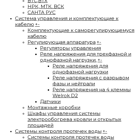
ВTС,ВТХ
НРК, МТК. ВСК
САНТА РУС
Система управления и комплектующие к
кабелю
+
-
Комплектующие к саморегулирующемуся
кабелю
Регулирующая аппаратура
+
-
Регуляторы управления
Реле напряжения для трехфазной и
однофазной нагрузки.
+
-
Реле напряжения для
однофазной нагрузки
Реле напряжения с разрывом
фазы и нейтрали
Реле напряжения на 4 клеммы
Welrok D2
Датчики
Монтажные коробки
Шкафы управления системы
электрообогрева кровли и открытых
площадей
Системы контроля протечек воды
+
-
Системы контроля протечек воды