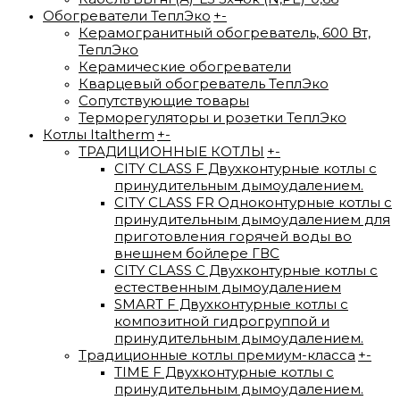
Обогреватели ТеплЭко
+
-
Керамогранитный обогреватель, 600 Вт,
ТеплЭко
Керамические обогреватели
Кварцевый обогреватель ТеплЭко
Сопутствующие товары
Терморегуляторы и розетки ТеплЭко
Котлы Italtherm
+
-
ТРАДИЦИОННЫЕ КОТЛЫ
+
-
CITY CLASS F Двухконтурные котлы с
принудительным дымоудалением.
CITY CLASS FR Одноконтурные котлы с
принудительным дымоудалением для
приготовления горячей воды во
внешнем бойлере ГВС
CITY CLASS C Двухконтурные котлы с
естественным дымоудалением
SMART F Двухконтурные котлы с
композитной гидрогруппой и
принудительным дымоудалением.
Традиционные котлы премиум-класса
+
-
TIME F Двухконтурные котлы с
принудительным дымоудалением.