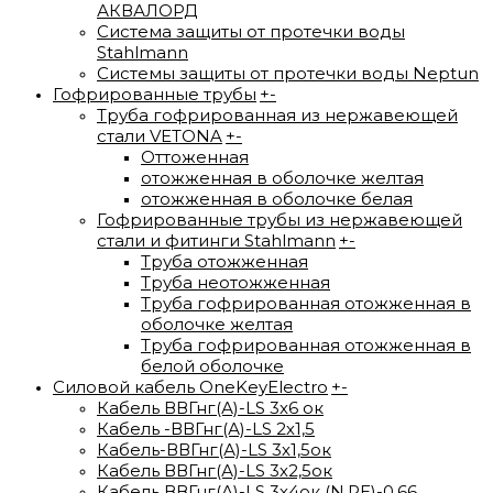
АКВАЛОРД
Система защиты от протечки воды
Stahlmann
Системы защиты от протечки воды Neptun
Гофрированные трубы
+
-
Труба гофрированная из нержавеющей
стали VETONA
+
-
Оттоженная
отожженная в оболочке желтая
отожженная в оболочке белая
Гофрированные трубы из нержавеющей
стали и фитинги Stahlmann
+
-
Труба отожженная
Труба неотожженная
Труба гофрированная отожженная в
оболочке желтая
Труба гофрированная отожженная в
белой оболочке
Силовой кабель OneKeyElectro
+
-
Кабель ВВГнг(А)-LS 3х6 ок
Кабель -ВВГнг(А)-LS 2х1,5
Кабель-ВВГнг(А)-LS 3х1,5ок
Кабель ВВГнг(А)-LS 3х2,5ок
Кабель ВВГнг(А)-LS 3х4ок (N,PE)-0,66