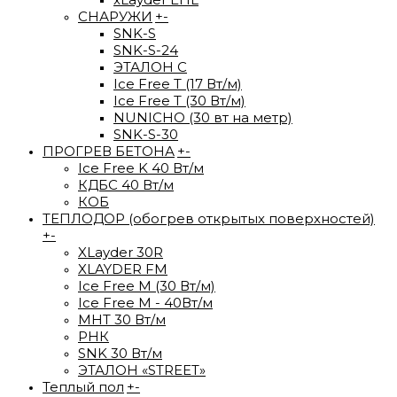
СНАРУЖИ
+
-
SNK-S
SNK-S-24
ЭТАЛОН С
Ice Free T (17 Вт/м)
Ice Free T (30 Вт/м)
NUNICHO (30 вт на метр)
SNK-S-30
ПРОГРЕВ БЕТОНА
+
-
Ice Free K 40 Вт/м
КДБС 40 Вт/м
КОБ
ТЕПЛОДОР (обогрев открытых поверхностей)
+
-
XLayder 30R
XLAYDER FM
Ice Free М (30 Вт/м)
Ice Free M - 40Вт/м
МНТ 30 Вт/м
РНК
SNK 30 Вт/м
ЭТАЛОН «STREET»
Теплый пол
+
-