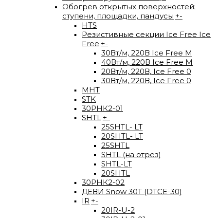
Обогрев открытых поверхностей:
ступени, площадки, пандусы
+
-
HTS
Резистивные секции Ice Free Ice
Free
+
-
30Вт/м, 220В Ice Free М
40Вт/м, 220В Ice Free M
20Вт/м, 220В, Ice Free 0
30Вт/м, 220В, Ice Free 0
МНТ
STK
30РНК2-01
SHTL
+
-
25SHTL- LT
20SHTL- LT
25SHTL
SHTL (на отрез)
SHTL-LT
20SHTL
30РНК2-02
ДЕВИ Snow 30T (DTCE-30)
IR
+
-
20IR-U-2