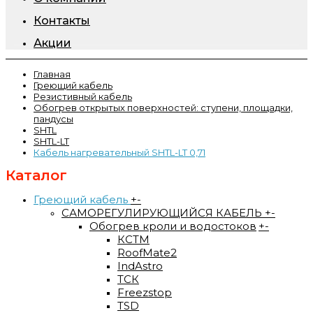
Контакты
Акции
Главная
Греющий кабель
Резистивный кабель
Обогрев открытых поверхностей: ступени, площадки,
пандусы
SHTL
SHTL-LT
Кабель нагревательный SHTL-LT 0,71
Каталог
Греющий кабель
+
-
САМОРЕГУЛИРУЮЩИЙСЯ КАБЕЛЬ
+
-
Обогрев кроли и водостоков
+
-
КСТМ
RoofMate2
IndAstro
ТСК
Freezstop
TSD