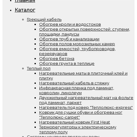
Главная
Каталог
Греющий кабель
Обогрев кроли и водостоков
Обогрев открытых поверхностей: ступени,
площадки, пандусы
Обогрев труб и канализации
Обогрев полов морозильных камер
Обогрев емкостей, трубопроводов,
резервуаров
Обогрев бетона
Обогрев грунта в теплице
Теплый пол
Нагревательные маты в плиточный клей и
плитку
Нагревательный кабель в стяжку
Инфракрасная пленка под ламинат,
ковролин, линолеум
Двухжильный нагревательный мат на фольге
под ламинат, паркет
Нагреватель под ковер "Теплолюкс-express"
Коврик для сушки обуви и обогрева ног
"Теплолюкс-carpet"
Нагревательный коврик First Heat
Терморегуляторы к электрическому
теплому полу
Системы контроля протечек воды