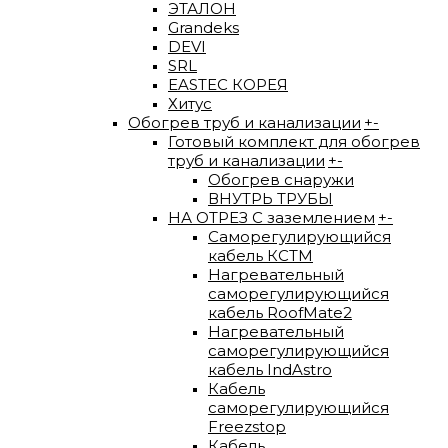
ЭТАЛОН
Grandeks
DEVI
SRL
EASTEC КОРЕЯ
Хитус
Обогрев труб и канализации
+
-
Готовый комплект для обогрев
труб и канализации
+
-
Обогрев снаружи
ВНУТРЬ ТРУБЫ
НА ОТРЕЗ С заземлением
+
-
Саморегулирующийся
кабель КСТМ
Нагревательный
саморегулирующийся
кабель RoofMate2
Нагревательный
саморегулирующийся
кабель IndAstro
Кабель
саморегулирующийся
Freezstop
Кабель