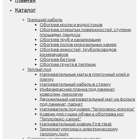
Главная
Каталог
Греющий кабель
Обогрев кроли и водостоков
Обогрев открытых поверхностей: ступени,
площадки, пандусы
Обогрев труб и канализации
Обогрев полов морозильных камер
Обогрев емкостей, трубопроводов,
резервуаров
Обогрев бетона
Обогрев грунта в теплице
Теплый пол
Нагревательные маты в плиточный клей и
плитку
Нагревательный кабель в стяжку
Инфракрасная пленка под ламинат,
ковролин, линолеум
Двухжильный нагревательный мат на фольге
под ламинат, паркет
Нагреватель под ковер "Теплолюкс-express"
Коврик для сушки обуви и обогрева ног
"Теплолюкс-carpet"
Нагревательный коврик First Heat
Терморегуляторы к электрическому
теплому полу
Системы контроля протечек воды