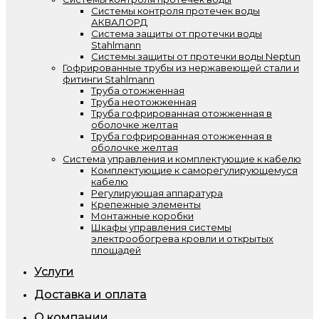
Системы контроля протечек воды
АКВАЛОРД
Система защиты от протечки воды
Stahlmann
Системы защиты от протечки воды Neptun
Гофрированные трубы из нержавеющей стали и
фитинги Stahlmann
Труба отожженная
Труба неотожженная
Труба гофрированная отожженная в
оболочке желтая
Труба гофрированная отожженная в
оболочке желтая
Система управления и комплектующие к кабелю
Комплектующие к саморегулирующемуся
кабелю
Регулирующая аппаратура
Крепежные элементы
Монтажные коробки
Шкафы управления системы
электрообогрева кровли и открытых
площадей
Услуги
Доставка и оплата
О компании