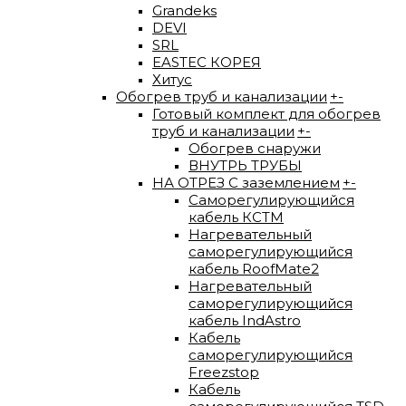
Grandeks
DEVI
SRL
EASTEC КОРЕЯ
Хитус
Обогрев труб и канализации
+
-
Готовый комплект для обогрев
труб и канализации
+
-
Обогрев снаружи
ВНУТРЬ ТРУБЫ
НА ОТРЕЗ С заземлением
+
-
Саморегулирующийся
кабель КСТМ
Нагревательный
саморегулирующийся
кабель RoofMate2
Нагревательный
саморегулирующийся
кабель IndAstro
Кабель
саморегулирующийся
Freezstop
Кабель