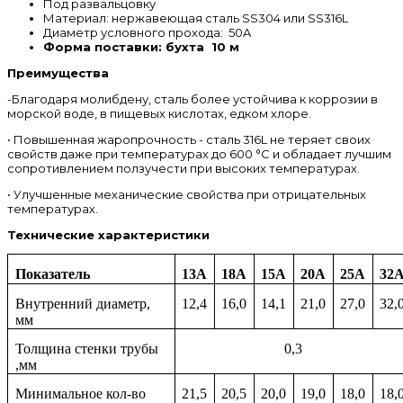
Под развальцовку
Материал: нержавеющая сталь SS304 или SS316L
Диаметр условного прохода: 50A
Форма поставки: бухта 10 м
Преимущества
-Благодаря молибдену, сталь более устойчива к коррозии в
морской воде, в пищевых кислотах, едком хлоре.
• Повышенная жаропрочность - сталь 316L не теряет своих
свойств даже при температурах до 600 °С и обладает лучшим
сопротивлением ползучести при высоких температурах.
• Улучшенные механические свойства при отрицательных
температурах.
Технические характеристики
Показатель
13А
18А
15А
20А
25А
32
Внутренний диаметр,
12,4
16,0
14,1
21,0
27,0
32,
мм
Толщина стенки трубы
0,3
,мм
Минимальное кол-во
21,5
20,5
20,0
19,0
18,0
18,