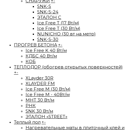
СНАРУЖИ
+
-
SNK-S
SNK-S-24
ЭТАЛОН С
Ice Free T (17 Вт/м)
Ice Free T (30 Вт/м)
NUNICHO (30 вт на метр)
SNK-S-30
ПРОГРЕВ БЕТОНА
+
-
Ice Free K 40 Вт/м
КДБС 40 Вт/м
КОБ
ТЕПЛОДОР (обогрев открытых поверхностей)
+
-
XLayder 30R
XLAYDER FM
Ice Free М (30 Вт/м)
Ice Free M - 40Вт/м
МНТ 30 Вт/м
РНК
SNK 30 Вт/м
ЭТАЛОН «STREET»
Теплый пол
+
-
Нагревательные маты в плиточный клей и