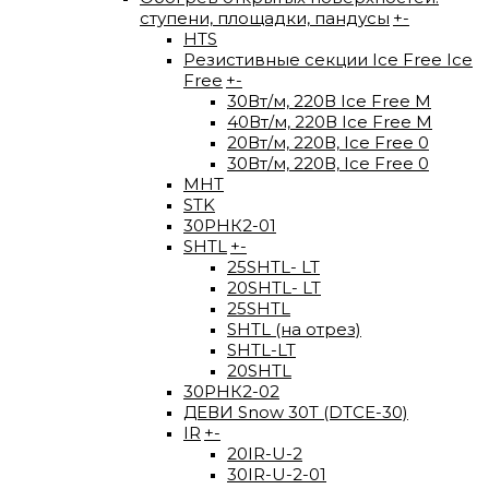
ступени, площадки, пандусы
+
-
HTS
Резистивные секции Ice Free Ice
Free
+
-
30Вт/м, 220В Ice Free М
40Вт/м, 220В Ice Free M
20Вт/м, 220В, Ice Free 0
30Вт/м, 220В, Ice Free 0
МНТ
STK
30РНК2-01
SHTL
+
-
25SHTL- LT
20SHTL- LT
25SHTL
SHTL (на отрез)
SHTL-LT
20SHTL
30РНК2-02
ДЕВИ Snow 30T (DTCE-30)
IR
+
-
20IR-U-2
30IR-U-2-01