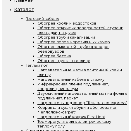
Главная
Каталог
Греющий кабель
Обогрев кроли и водостоков
Обогрев открытых поверхностей: ступени,
площадки, пандусы
Обогрев труб и канализации
Обогрев полов морозильных камер
Обогрев емкостей, трубопроводов,
резервуаров
Обогрев бетона
Обогрев грунта в теплице
Теплый пол
Нагревательные маты в плиточный клей и
плитку
Нагревательный кабель в стяжку
Инфракрасная пленка под ламинат,
ковролин, линолеум
Двухжильный нагревательный мат на фольге
под ламинат, паркет
Нагреватель под ковер "Теплолюкс-express"
Коврик для сушки обуви и обогрева ног
"Теплолюкс-carpet"
Нагревательный коврик First Heat
Терморегуляторы к электрическому
теплому полу
Системы контроля протечек воды