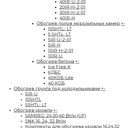
40IR-U-2-01
20IR-H-2-01
30IR-H-2-01
40IR-H
Обогрев полов морозильных камер
+
-
10SHTL- LT
5 SHTL- LT
5IR-U-2-01
5IR-H
10IR-H-2-01
10IR-U
Обогрев бетона
+
-
Ice Free K
КДБС
40КОБ-Lite
40 КОБ
Обогрев грунта под холодильниками
+
-
5IR-U
10SHTL
5SHTL- LT
Обогрев кровли
+
-
SAMREG: 24,30,40 Вт/м (UF)
SNK 16, 24, 32 Вт/м
Комплекты для обогрева кровли 16,24,32