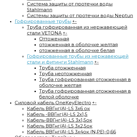
Система защиты от протечки воды
Stahlmann
Системы защиты от протечки воды Neptun
Гофрированные трубы
+
-
Труба гофрированная из нержавеющей
стали VETONA
+
-
Оттоженная
отожженная в оболочке желтая
отожженная в оболочке белая
Гофрированные трубы из нержавеющей
стали и фитинги Stahlmann
+
-
Труба отожженная
Труба неотожженная
Труба гофрированная отожженная в
оболочке желтая
Труба гофрированная отожженная в
белой оболочке
Силовой кабель OneKeyElectro
+
-
Кабель ВВГнг(А)-LS 3х6 ок
Кабель -ВВГнг(А)-LS 2х1,5
Кабель-ВВГнг(А)-LS 3х1,5ок
Кабель ВВГнг(А)-LS 3х2,5ок
Кабель ВВГнг(А)-LS 3х4ок (N,PE)-0,66