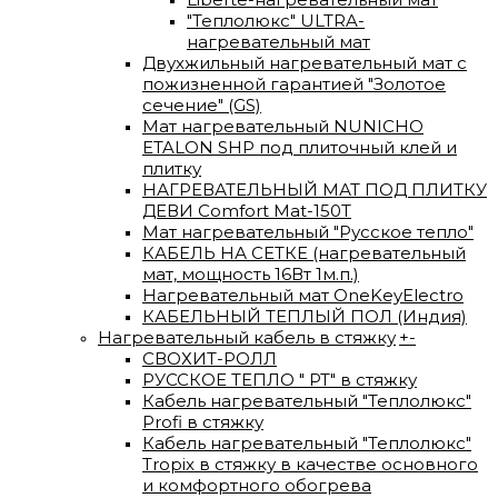
"Теплолюкс" ULTRA-
нагревательный мат
Двухжильный нагревательный мат с
пожизненной гарантией "Золотое
сечение" (GS)
Мат нагревательный NUNICHO
ETALON SHP под плиточный клей и
плитку
НАГРЕВАТЕЛЬНЫЙ МАТ ПОД ПЛИТКУ
ДЕВИ Comfort Mat-150T
Мат нагревательный "Русское тепло"
КАБЕЛЬ НА СЕТКЕ (нагревательный
мат, мощность 16Вт 1м.п.)
Нагревательный мат OneKeyElectro
КАБЕЛЬНЫЙ ТЕПЛЫЙ ПОЛ (Индия)
Нагревательный кабель в стяжку
+
-
СВОХИТ-РОЛЛ
РУССКОЕ ТЕПЛО " РТ" в стяжку
Кабель нагревательный "Теплолюкс"
Profi в стяжку
Кабель нагревательный "Теплолюкс"
Tropix в стяжку в качестве основного
и комфортного обогрева