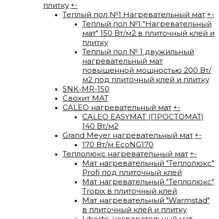
плитку
+
-
Теплый пол №1 Нагревательный мат
+
-
Теплый пол №1 "Нагревательный
мат" 150 Вт/м2 в плиточный клей и
плитку
Теплый пол № 1 двужильный
нагревательный мат
повышенной мощностью 200 Вт/
м2 под плиточный клей и плитку
SNK-MR-150
Свохит МАТ
CALEO нагревательный мат
+
-
CALEO EASYMAT (ПРОСТОМАТ)
140 Вт/м2
Grand Meyer нагревательный мат
+
-
170 Вт/м EcoNG170
Теплолюкс нагревательный мат
+
-
Мат нагревательный "Теплолюкс"
Profi под плиточный клей
Мат нагревательный "Теплолюкс"
Tropix в плиточный клей
Мат нагревательный "Warmstad"
в плиточный клей и плитку
Liberte-нагревательный мат