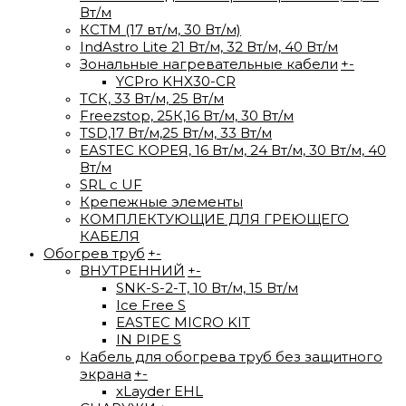
Вт/м
КСТМ (17 вт/м, 30 Вт/м)
IndAstro Lite 21 Вт/м, 32 Вт/м, 40 Вт/м
Зональные нагревательные кабели
+
-
YCPro KHX30-CR
ТСК, 33 Вт/м, 25 Вт/м
Freezstop, 25К,16 Вт/м, 30 Вт/м
TSD,17 Вт/м,25 Вт/м, 33 Вт/м
EASTEC КОРЕЯ, 16 Вт/м, 24 Вт/м, 30 Вт/м, 40
Вт/м
SRL с UF
Крепежные элементы
КОМПЛЕКТУЮЩИЕ ДЛЯ ГРЕЮЩЕГО
КАБЕЛЯ
Обогрев труб
+
-
ВНУТРЕННИЙ
+
-
SNK-S-2-T, 10 Вт/м, 15 Вт/м
Ice Free S
EASTEC MICRO KIT
IN PIPE S
Кабель для обогрева труб без защитного
экрана
+
-
xLayder EHL