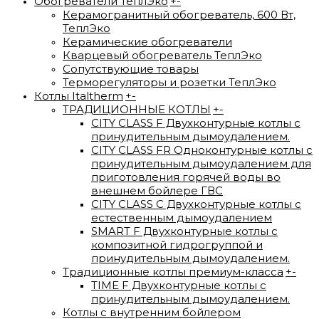
Обогреватели ТеплЭко
+
-
Керамогранитный обогреватель, 600 Вт,
ТеплЭко
Керамические обогреватели
Кварцевый обогреватель ТеплЭко
Сопутствующие товары
Терморегуляторы и розетки ТеплЭко
Котлы Italtherm
+
-
ТРАДИЦИОННЫЕ КОТЛЫ
+
-
CITY CLASS F Двухконтурные котлы с
принудительным дымоудалением.
CITY CLASS FR Одноконтурные котлы с
принудительным дымоудалением для
приготовления горячей воды во
внешнем бойлере ГВС
CITY CLASS C Двухконтурные котлы с
естественным дымоудалением
SMART F Двухконтурные котлы с
композитной гидрогруппой и
принудительным дымоудалением.
Традиционные котлы премиум-класса
+
-
TIME F Двухконтурные котлы с
принудительным дымоудалением.
Котлы с внутренним бойлером