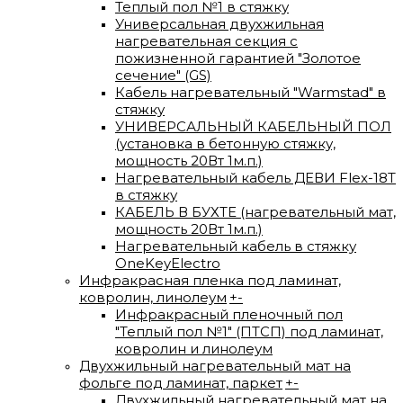
Теплый пол №1 в стяжку
Универсальная двухжильная
нагревательная секция с
пожизненной гарантией "Золотое
сечение" (GS)
Кабель нагревательный "Warmstad" в
стяжку
УНИВЕРСАЛЬНЫЙ КАБЕЛЬНЫЙ ПОЛ
(установка в бетонную стяжку,
мощность 20Вт 1м.п.)
Нагревательный кабель ДЕВИ Flex-18T
в стяжку
КАБЕЛЬ В БУХТЕ (нагревательный мат,
мощность 20Вт 1м.п.)
Нагревательный кабель в стяжку
OneKeyElectro
Инфракрасная пленка под ламинат,
ковролин, линолеум
+
-
Инфракрасный пленочный пол
"Теплый пол №1" (ПТСП) под ламинат,
ковролин и линолеум
Двухжильный нагревательный мат на
фольге под ламинат, паркет
+
-
Двухжильный нагревательный мат на