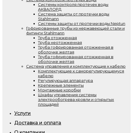
Системы контроля протечек воды
АКВАЛОРД
Система защиты от протечки воды
Stahlmann
Системы защиты от протечки воды Neptun
Гофрированные трубы из нержавеющей стали и
фитинги Stahlmann
Труба отожженная
Труба неотожженная
Труба гофрированная отожженная в
оболочке желтая
Труба гофрированная отожженная в
оболочке желтая
Система управления и комплектующие к кабелю
Комплектующие к саморегулирующемуся
кабелю
Регулирующая аппаратура
Крепежные элементы
Монтажные коробки
Шкафы управления системы
электрообогрева кровли и открытых
площадей
Услуги
Доставка и оплата
О компании