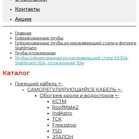
Контакты
Акции
Главная
Гофрированные трубы
Гофрированные трубы из нержавеющей стали и фитинги
Stahlmann
Труба отожженная
Труба гофрированная из нержавеющей стали SS304
Stahlmann 50А, отожженная, 10м
Каталог
Греющий кабель
+
-
САМОРЕГУЛИРУЮЩИЙСЯ КАБЕЛЬ
+
-
Обогрев кроли и водостоков
+
-
КСТМ
RoofMate2
IndAstro
ТСК
Freezstop
TSD
ЭТАЛОН