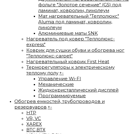
фольге "Золотое сечение" (GS) под
ламинат, ковролин, линолеум
Мат нагревательный "Теплолюкс"
Alumia под ламинат, ковролин,
линолеум
Алюминиевые маты SNK
Нагреватель под ковер "Теплолюкс-
express"
Коврик для сушки обуви и обогрева ног
"Теплолюкс-carpet"
Нагревательный коврик First Heat
Терморегуляторы к электрическому
теплому полу
+
-
Управление Wi-FI
Механические
Жидкокристаллический дисплей
Программируемые
Обогрев емкостей, трубопроводов и
резервуаров
+
-
HTP
VR, VC
XAREX
ВTС,ВТХ